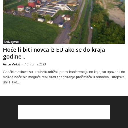
Izdvojeno
Hoće li biti novca iz EU ako se do kraja
godine...
Ante Vekić
-
13. rujna 2023
Gorički mostovci su u subotu održali press-konferenciju na kojoj su upozorili da
možda neće biti moguće realizirati financiranje pročistača iz fondova Europske
unije ako...