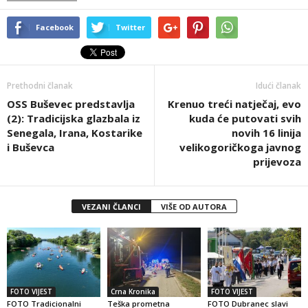
Facebook
Twitter
Prethodni članak
Idući članak
OSS Buševec predstavlja
Krenuo treći natječaj, evo
(2): Tradicijska glazbala iz
kuda će putovati svih
Senegala, Irana, Kostarike
novih 16 linija
i Buševca
velikogoričkoga javnog
prijevoza
VEZANI ČLANCI
VIŠE OD AUTORA
FOTO VIJEST
Crna Kronika
FOTO VIJEST
FOTO Tradicionalni
Teška prometna
FOTO Dubranec slavi