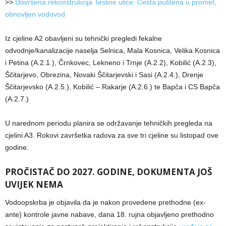
>>
Dovršena rekonstrukcija Tesline ulice: Cesta puštena u promet,
obnovljen vodovod
Iz cjeline A2 obavljeni su tehnički pregledi fekalne
odvodnje/kanalizacije naselja Selnica, Mala Kosnica, Velika Kosnica
i Petina (A.2.1.), Črnkovec, Lekneno i Trnje (A.2.2), Kobilić (A.2.3),
Ščitarjevo, Obrezina, Novaki Ščitarjevski i Sasi (A.2.4.), Drenje
Ščitarjevsko (A.2.5.), Kobilić – Rakarje (A.2.6.) te Bapča i CS Bapča
(A.2.7.)
U narednom periodu planira se održavanje tehničkih pregleda na
cjelini A3. Rokovi završetka radova za sve tri cjeline su listopad ove
godine.
PROČISTAČ DO 2027. GODINE, DOKUMENTA JOŠ
UVIJEK NEMA
Vodoopskrba je objavila da je nakon provedene prethodne (ex-
ante) kontrole javne nabave, dana 18. rujna objavljeno prethodno