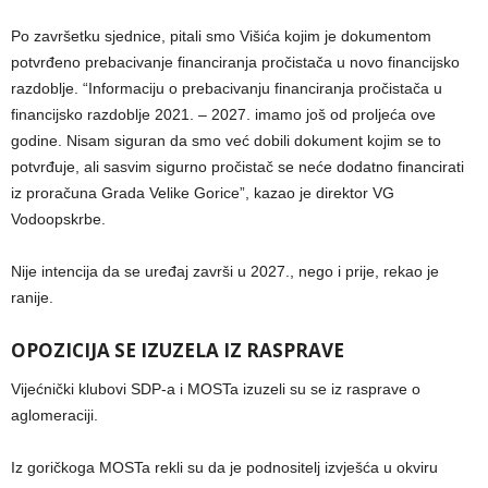
Po završetku sjednice, pitali smo Višića kojim je dokumentom
potvrđeno prebacivanje financiranja pročistača u novo financijsko
razdoblje. “Informaciju o prebacivanju financiranja pročistača u
financijsko razdoblje 2021. – 2027. imamo još od proljeća ove
godine. Nisam siguran da smo već dobili dokument kojim se to
potvrđuje, ali sasvim sigurno pročistač se neće dodatno financirati
iz proračuna Grada Velike Gorice”, kazao je direktor VG
Vodoopskrbe.
Nije intencija da se uređaj završi u 2027., nego i prije, rekao je
ranije.
OPOZICIJA SE IZUZELA IZ RASPRAVE
Vijećnički klubovi SDP-a i MOSTa izuzeli su se iz rasprave o
aglomeraciji.
Iz goričkoga MOSTa rekli su da je podnositelj izvješća u okviru