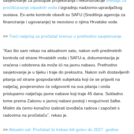
savjetovanje za postupak projektiranja i rekonstrukcije
uređaja za
pročišćavanje otpadnih voda
i izgradnju nadzorno-upravljačkog
sustava. Ex-ante kontrole obavili su SAFU (Središnja agencija za
financiranje i ugovaranje) te neovisno o njima Hrvatske vode.
>>
Treći natječaj za pročistač krenuo u prethodno savjetovanje
“Kao što sam rekao na aktualnom satu, nakon svih predmetnih
kontrola od strane Hrvatskih voda i SAFU-a, dokumentacija je
vraćena i odobrena da može ići na javnu nabavu. Prethodno
savjetovanje je u tijeku i traje do preksutra. Nakon svih dostavljenih
pitanja od strane gospodarskih subjekata koji će se prijaviti na
natječaj, povjerenstvo će odgovoriti na sva pitanja i onda
pristupamo natječaju javne nabave koji traje 45 dana. Sukladno
tome prema Zakonu o javnoj nabavi postoji i mogućnost žalbe.
Mislim da ćemo konačno izabrati izvođača radova i započeti s
radovima na pročistaču”, rekao je.
>>
Aktualni sat: Pročistač bi trebao biti gotov do 2027. godine