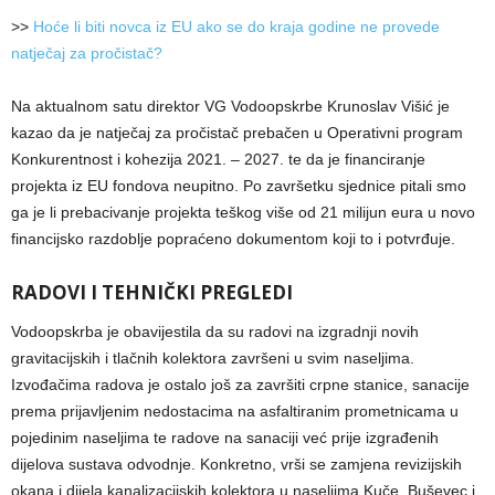
>>
Hoće li biti novca iz EU ako se do kraja godine ne provede
natječaj za pročistač?
Na aktualnom satu direktor VG Vodoopskrbe Krunoslav Višić je
kazao da je natječaj za pročistač prebačen u Operativni program
Konkurentnost i kohezija 2021. – 2027. te da je financiranje
projekta iz EU fondova neupitno. Po završetku sjednice pitali smo
ga je li prebacivanje projekta teškog više od 21 milijun eura u novo
financijsko razdoblje popraćeno dokumentom koji to i potvrđuje.
RADOVI I TEHNIČKI PREGLEDI
Vodoopskrba je obavijestila da su radovi na izgradnji novih
gravitacijskih i tlačnih kolektora završeni u svim naseljima.
Izvođačima radova je ostalo još za završiti crpne stanice, sanacije
prema prijavljenim nedostacima na asfaltiranim prometnicama u
pojedinim naseljima te radove na sanaciji već prije izgrađenih
dijelova sustava odvodnje. Konkretno, vrši se zamjena revizijskih
okana i dijela kanalizacijskih kolektora u naseljima Kuče, Buševec i