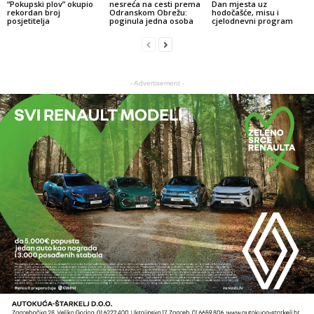
“Pokupski plov” okupio
nesreća na cesti prema
Dan mjesta uz
rekordan broj
Odranskom Obrežu:
hodočašće, misu i
posjetitelja
poginula jedna osoba
cjelodnevni program
- Advertisement -