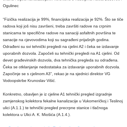
Ogulinec
“Fizička realizacija je 99%, financijska realizacija je 92%. Što se tiče
radova koji još nisu završeni, treba završiti radove na crpnim
stanicama te specifične radove na sanaciji asfaltnih površina te
sanacije na cjevovodima koji su sagrađeni prijašnjih godina.
Odrađeni su svi tehnički pregledi na cjelini A2 i čeka se izdavanje
uporabnih dozvola. Započeli su tehnički pregledi na A1 cjelini. Od
devet građevinskih dozvola, dva tehnička pregleda su odrađena.
Čeka se otklanjanje nedostataka za izdavanje uporabnih dozvola.
Započinje se s cjelinom A3”, rekao je na sjednici direktor VG
Vodoopskrbe Krunoslav Višić.
Konkretno, obavljen je iz cjeline A1 tehnički pregled izgradnje
zamjenskog kolektora fekalne kanalizacije u Vukomeričkoj i Teslinoj
ulici (A.1.1.) te tehnički pregled precrpne stanice i tlačnoga
kolektora u Ulici A. K. Miošića (A.1.4.).