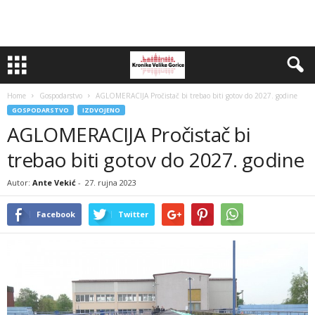
Home
Gospodarstvo
AGLOMERACIJA Pročistač bi trebao biti gotov do 2027. godine
GOSPODARSTVO
IZDVOJENO
AGLOMERACIJA Pročistač bi
trebao biti gotov do 2027. godine
Autor:
Ante Vekić
-
27. rujna 2023
Facebook
Twitter