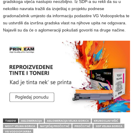
gradskoga vijeća nastupio neozbiljno. Iz SDP-a su rekli da su u
nekoliko navrata tražili da izvještaj o projektu podnese
gradonačelnik umjesto da informaciju podastire VG Vodoopskrba te
su ustvrdili da izvršna gradska vlast na njihove upita ne odgovara.
Najavili su da će o aglomeraciji pokušati govoriti na druge načine.
TAGOVI
AGLOMERACIJA
AGLOMERACIJA VELIKA GORICA
KRUNOSLAV VIŠIĆ
MOST VELIKA GORICA
NATJEČAJ PROČISTAČ
PROČISTAČ
SDP VELIKA GORICA
VG VODOOPSKRBA