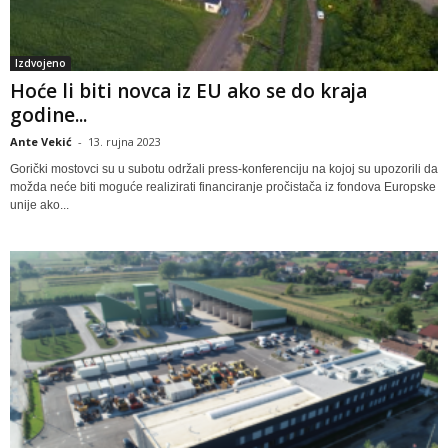
Izdvojeno
Hoće li biti novca iz EU ako se do kraja
godine...
Ante Vekić
-
13. rujna 2023
Gorički mostovci su u subotu održali press-konferenciju na kojoj su upozorili da
možda neće biti moguće realizirati financiranje pročistača iz fondova Europske
unije ako...