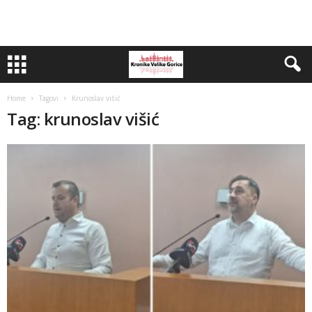
Home
Tagovi
Krunoslav višić
Tag: krunoslav višić