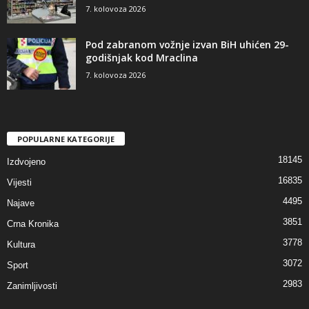
7. kolovoza 2026
Pod zabranom vožnje izvan BiH uhićen 29-
godišnjak kod Mraclina
7. kolovoza 2026
POPULARNE KATEGORIJE
18145
Izdvojeno
16835
Vijesti
4495
Najave
3851
Crna Kronika
3778
Kultura
3072
Sport
2983
Zanimljivosti