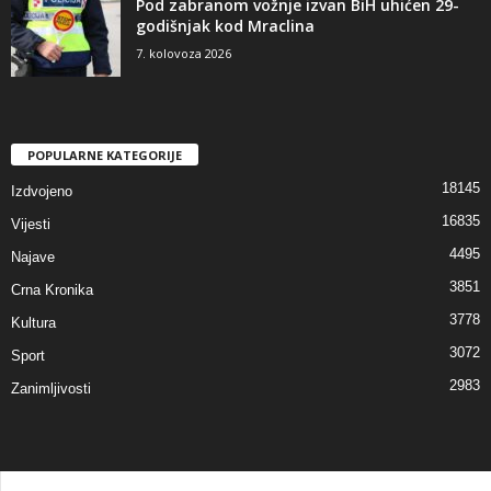
Pod zabranom vožnje izvan BiH uhićen 29-
godišnjak kod Mraclina
7. kolovoza 2026
POPULARNE KATEGORIJE
18145
Izdvojeno
16835
Vijesti
4495
Najave
3851
Crna Kronika
3778
Kultura
3072
Sport
2983
Zanimljivosti