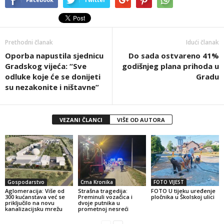
Prethodni članak
Idući članak
Oporba napustila sjednicu
Do sada ostvareno 41%
Gradskog vijeća: “Sve
godišnjeg plana prihoda u
odluke koje će se donijeti
Gradu
su nezakonite i ništavne”
VEZANI ČLANCI
VIŠE OD AUTORA
Gospodarstvo
Crna Kronika
FOTO VIJEST
Aglomeracija: Više od
Strašna tragedija:
FOTO U tijeku uređenje
300 kućanstava već se
Preminuli vozačica i
pločnika u Školskoj ulici
priključilo na novu
dvoje putnika u
kanalizacijsku mrežu
prometnoj nesreći