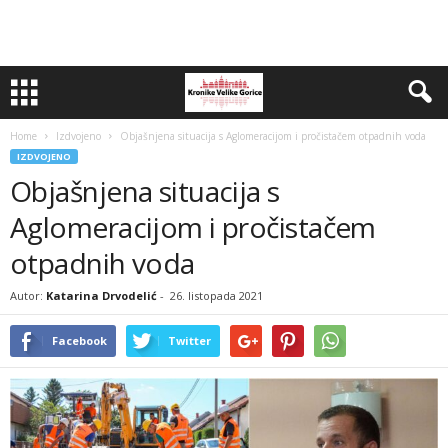
Home
Izdvojeno
Objašnjena situacija s Aglomeracijom i pročistačem otpadnih voda
IZDVOJENO
Objašnjena situacija s
Aglomeracijom i pročistačem
otpadnih voda
Autor:
Katarina Drvodelić
-
26. listopada 2021
Facebook
Twitter