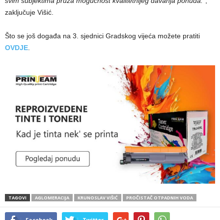
svim subjektima pruža mogućnost kvalitetnijeg davanja ponuda.
“,
zaključuje Višić.
Što se još događa na 3. sjednici Gradskog vijeća možete pratiti
OVDJE
.
TAGOVI
AGLOMERACIJA
KRUNOSLAV VIŠIĆ
PROČISTAČ OTPADNIH VODA
Facebook
Twitter