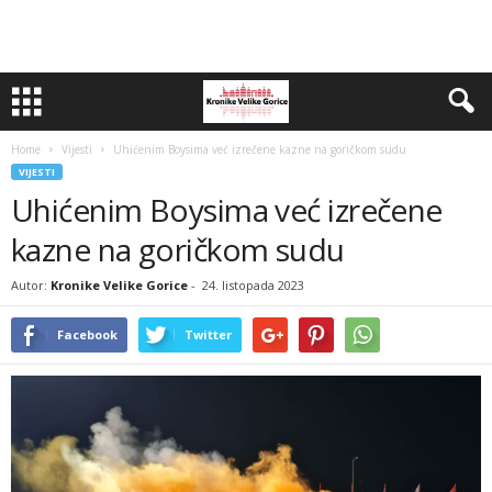
Home
Vijesti
Uhićenim Boysima već izrečene kazne na goričkom sudu
VIJESTI
Uhićenim Boysima već izrečene
kazne na goričkom sudu
Autor:
Kronike Velike Gorice
-
24. listopada 2023
Facebook
Twitter