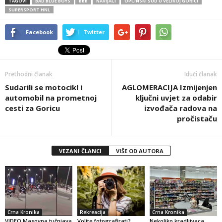
TAGOVI
BAD BLUE BOYS
BBB
NAVIJAČI
OPĆINSKI SUD U VELIKOJ GORICI
SUPERSPORT HNL
Facebook
Twitter
Prethodni članak
Idući članak
Sudarili se motocikl i
AGLOMERACIJA Izmijenjen
automobil na prometnoj
ključni uvjet za odabir
cesti za Goricu
izvođača radova na
pročistaču
VEZANI ČLANCI
VIŠE OD AUTORA
Crna Kronika
Rekreacija
Crna Kronika
VIDEO Masovna tučnjava
Volite fotografirati?
Nekoliko kradljivaca