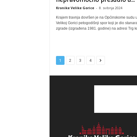
Kronike Velike Gorice
-
8. svibnja 2024
Krajem travnja dovršen je na Općinskome sudu 
Velikoj Gorici petogodišnji spor koji je dio stanar
zgrade (izgrađena 1981. godine) na adresi Trg kra
1
2
3
4