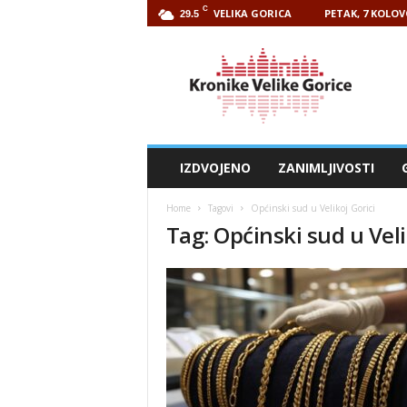
C
VELIKA GORICA
PETAK, 7 KOLOV
29.5
Kronike
Velike
Gorice
IZDVOJENO
ZANIMLJIVOSTI
Home
Tagovi
Općinski sud u Velikoj Gorici
Tag: Općinski sud u Veli