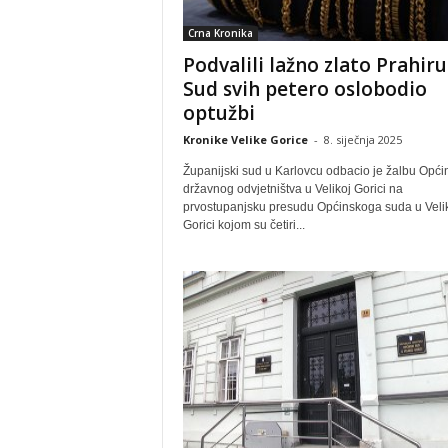
Crna Kronika
Podvalili lažno zlato Prahiru
Sud svih petero oslobodio
optužbi
Kronike Velike Gorice
-
8. siječnja 2025
Županijski sud u Karlovcu odbacio je žalbu Opć
državnog odvjetništva u Velikoj Gorici na
prvostupanjsku presudu Općinskoga suda u Veli
Gorici kojom su četiri...