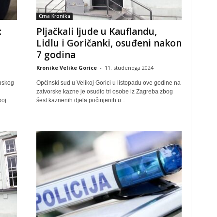
Crna Kronika
:
Pljačkali ljude u Kauflandu,
Lidlu i Goričanki, osuđeni nakon
7 godina
Kronike Velike Gorice
-
11. studenoga 2024
inskog
Općinski sud u Velikoj Gorici u listopadu ove godine na
zatvorske kazne je osudio tri osobe iz Zagreba zbog
koj
šest kaznenih djela počinjenih u...