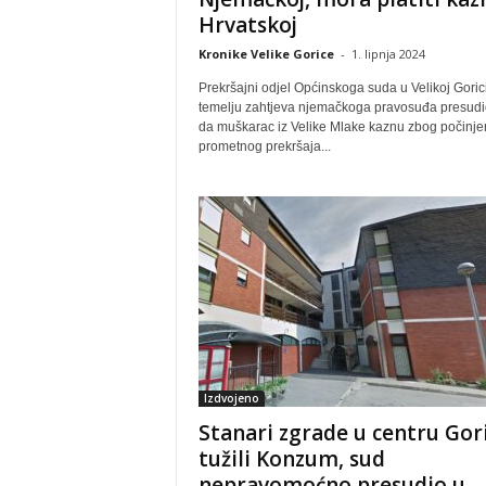
Hrvatskoj
Kronike Velike Gorice
-
1. lipnja 2024
Prekršajni odjel Općinskoga suda u Velikoj Goric
temelju zahtjeva njemačkoga pravosuđa presudi
da muškarac iz Velike Mlake kaznu zbog počinj
prometnog prekršaja...
Izdvojeno
Stanari zgrade u centru Gor
tužili Konzum, sud
nepravomoćno presudio u...