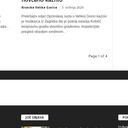
Kronike Velike Gorice
-
3. svibnja 2024
u
Prekršajni odjel Općinskog suda u Velikoj Gorici kaznio
a
je muškarca iz Zagreba što je pokraj naselja Kobilić
lja...
bespravno gradio dvorišnu građevinu. Inspekcijski
pregled obavljen sredinom...
Page 1 of 4
JOŠ OBJAVA
PO
Izdvo