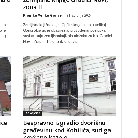
zona II
Kronike Velike Gorice
-
21. svibnja 2024
i na
Zemljišnoknjižno odjel Općinskoga suda u Velikoj
o je
Gorici objavio je obavijest o provođenju postupka
enog
sastavljanja zemljišnoknjižnih uložaka za k.o. Gradići
Novi - Zona II. Postupak sastavljanja...
Izdvojeno
ice
Bespravno izgradio dvorišnu
građevinu kod Kobilića, sud ga
novčano kaznio