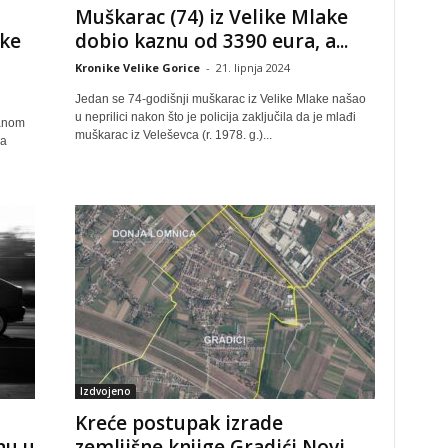
Muškarac (74) iz Velike Mlake
vke
dobio kaznu od 3390 eura, a...
Kronike Velike Gorice
-
21. lipnja 2024
Jedan se 74-godišnji muškarac iz Velike Mlake našao
u neprilici nakon što je policija zaključila da je mlađi
danom
muškarac iz Veleševca (r. 1978. g.)...
za
Izdvojeno
Kreće postupak izrade
nu u
zemljišne knjige Gradići Novi,