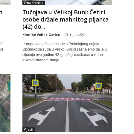
Crna Kronika
n
Tučnjava u Velikoj Buni: Četiri
osobe držale mahnitog pijanca
(42) do...
Kronike Velike Gorice
-
23. rujna 2024
2.
Iz nepravomoćne presude s Prekršajnog odjela
ci
Općinskoga suda u Velikoj Gorici saznajemo da je u
siječnju ove godine 42-godišnji muškarac u vidno
alkoholiziranom stanju...
Vijesti