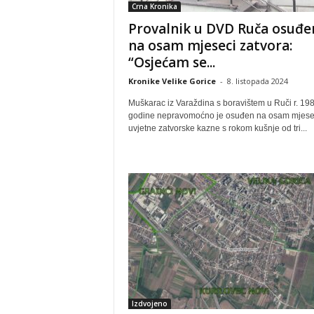
Crna Kronika
Provalnik u DVD Ruča osuđe
na osam mjeseci zatvora:
“Osjećam se...
Kronike Velike Gorice
-
8. listopada 2024
Muškarac iz Varaždina s boravištem u Ruči r. 198
godine nepravomoćno je osuđen na osam mjese
uvjetne zatvorske kazne s rokom kušnje od tri...
Izdvojeno