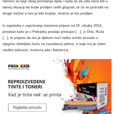
Iskreno se kaje zbog počinjenja djela i nada se da više neće biti u
takvoj situaciji da bude prisiljen raditi gluposti, te će se potruditi na
druge načine a ovo je bilo krajnje, stvarno je bio prisiljen.
Iz zapisnika o zaprimanju kaznene prijave od 25. ožujka 2024.,
proizlazi kako je u Policijsku postaju pristupio […], iz Orla, Ruča
[…], te prijavio da mu je tijekom noći netko izvršio provalu u
njegovu obiteljsku kuću na navedenoj adresi, iz koje mu je zatim
otuđen televizor, motorna pila i flakserica.