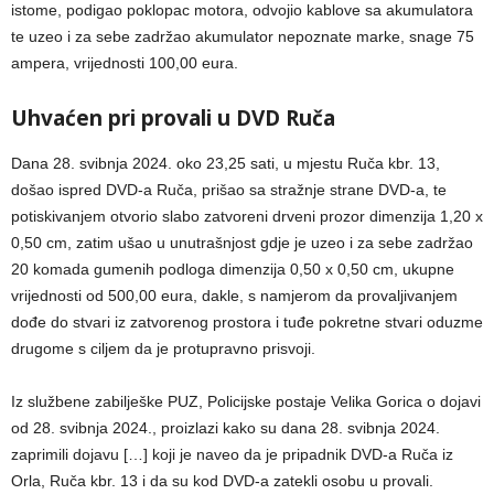
istome, podigao poklopac motora, odvojio kablove sa akumulatora
te uzeo i za sebe zadržao akumulator nepoznate marke, snage 75
ampera, vrijednosti 100,00 eura.
Uhvaćen pri provali u DVD Ruča
Dana 28. svibnja 2024. oko 23,25 sati, u mjestu Ruča kbr. 13,
došao ispred DVD-a Ruča, prišao sa stražnje strane DVD-a, te
potiskivanjem otvorio slabo zatvoreni drveni prozor dimenzija 1,20 x
0,50 cm, zatim ušao u unutrašnjost gdje je uzeo i za sebe zadržao
20 komada gumenih podloga dimenzija 0,50 x 0,50 cm, ukupne
vrijednosti od 500,00 eura, dakle, s namjerom da provaljivanjem
dođe do stvari iz zatvorenog prostora i tuđe pokretne stvari oduzme
drugome s ciljem da je protupravno prisvoji.
Iz službene zabilješke PUZ, Policijske postaje Velika Gorica o dojavi
od 28. svibnja 2024., proizlazi kako su dana 28. svibnja 2024.
zaprimili dojavu […] koji je naveo da je pripadnik DVD-a Ruča iz
Orla, Ruča kbr. 13 i da su kod DVD-a zatekli osobu u provali.