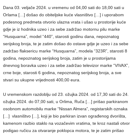
Dana 03. veljače 2024. u vremenu od 04,00 sati do 18,00 sati u
Orlama […] došao do obiteljske kuće vlasništvo […] i uporabom
podesnog predmeta otvorio ulazna vrata i ušao u prostorije kuće
gdje je iz hodnika uzeo i za sebe zadržao motornu pilu marke
“Husquarna”, model “440”, starosti godinu dana, nepoznatog
serijskog broja, te je zatim došao do ostave gdje je uzeo i za sebe
zadržao flaksericu marke “Husquarna”, modela “323R”, starosti 8
godina, nepoznatog serijskog broja, zatim je u prostorijama
dnevnog boravka uzeo i za sebe zadržao televizor marke “VIVAX”,
crne boje, starosti 6 godina, nepoznatog serijskog broja, a sve
stvari su ukupne vrijednosti 400,00 eura.
U vremenskom razdoblju od 23. ožujka 2024. od 17,30 sati do 24.
ožujka 2024. do 07,00 sati, u Orlima, Ruča […] prišao parkiranom
osobnom automobilu marke “Nissan Almera”, registarskih oznaka
[…] vlasništvo […], koji je bio parkiran izvan ograđenog dvorišta,
kamenom razbio staklo na vozačevim vratima, te kroz nastali otvor
podigao ručicu za otvaranje poklopca motora, te je zatim prišao