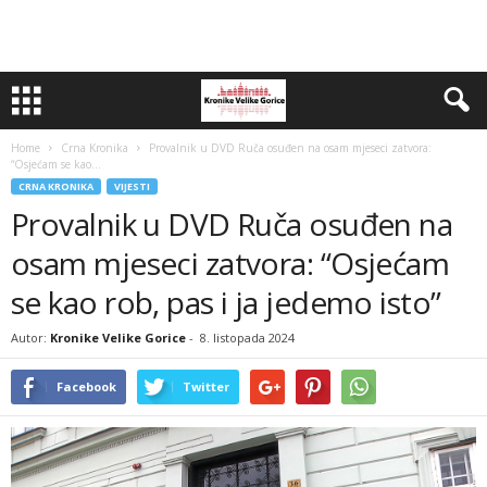
Home
Crna Kronika
Provalnik u DVD Ruča osuđen na osam mjeseci zatvora:
“Osjećam se kao...
CRNA KRONIKA
VIJESTI
Provalnik u DVD Ruča osuđen na
osam mjeseci zatvora: “Osjećam
se kao rob, pas i ja jedemo isto”
Autor:
Kronike Velike Gorice
-
8. listopada 2024
Facebook
Twitter