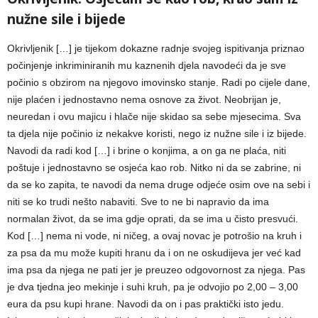
nužne sile i bijede
Okrivljenik […] je tijekom dokazne radnje svojeg ispitivanja priznao
počinjenje inkriminiranih mu kaznenih djela navodeći da je sve
počinio s obzirom na njegovo imovinsko stanje. Radi po cijele dane,
nije plaćen i jednostavno nema osnove za život. Neobrijan je,
neuredan i ovu majicu i hlače nije skidao sa sebe mjesecima. Sva
ta djela nije počinio iz nekakve koristi, nego iz nužne sile i iz bijede.
Navodi da radi kod […] i brine o konjima, a on ga ne plaća, niti
poštuje i jednostavno se osjeća kao rob. Nitko ni da se zabrine, ni
da se ko zapita, te navodi da nema druge odjeće osim ove na sebi i
niti se ko trudi nešto nabaviti. Sve to ne bi napravio da ima
normalan život, da se ima gdje oprati, da se ima u čisto presvući.
Kod […] nema ni vode, ni ničeg, a ovaj novac je potrošio na kruh i
za psa da mu može kupiti hranu da i on ne oskudijeva jer već kad
ima psa da njega ne pati jer je preuzeo odgovornost za njega. Pas
je dva tjedna jeo mekinje i suhi kruh, pa je odvojio po 2,00 – 3,00
eura da psu kupi hrane. Navodi da on i pas praktički isto jedu.