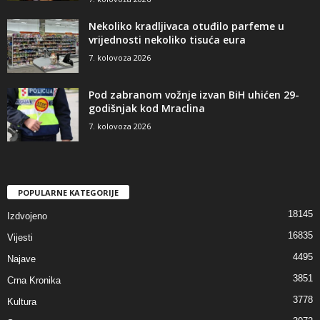
Nekoliko kradljivaca otuđilo parfeme u
vrijednosti nekoliko tisuća eura
7. kolovoza 2026
Pod zabranom vožnje izvan BiH uhićen 29-
godišnjak kod Mraclina
7. kolovoza 2026
POPULARNE KATEGORIJE
18145
Izdvojeno
16835
Vijesti
4495
Najave
3851
Crna Kronika
3778
Kultura