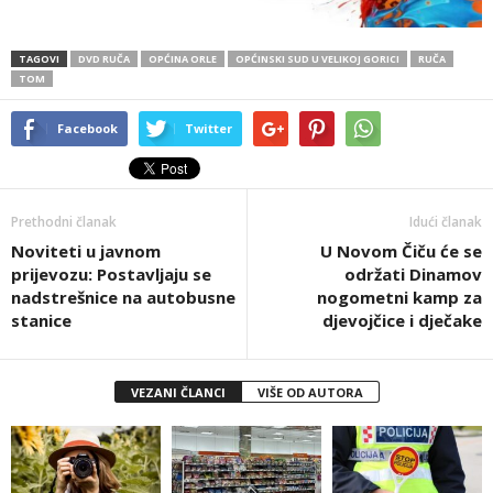
TAGOVI
DVD RUČA
OPĆINA ORLE
OPĆINSKI SUD U VELIKOJ GORICI
RUČA
TOM
Facebook
Twitter
Prethodni članak
Idući članak
Noviteti u javnom
U Novom Čiču će se
prijevozu: Postavljaju se
održati Dinamov
nadstrešnice na autobusne
nogometni kamp za
stanice
djevojčice i dječake
VEZANI ČLANCI
VIŠE OD AUTORA