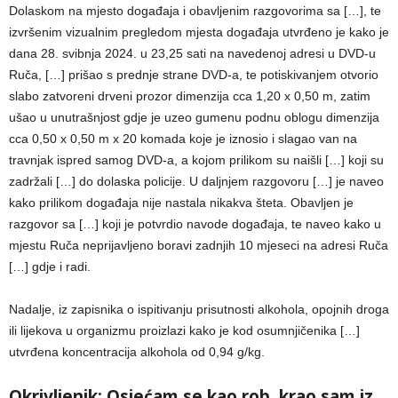
Dolaskom na mjesto događaja i obavljenim razgovorima sa […], te
izvršenim vizualnim pregledom mjesta događaja utvrđeno je kako je
dana 28. svibnja 2024. u 23,25 sati na navedenoj adresi u DVD-u
Ruča, […] prišao s prednje strane DVD-a, te potiskivanjem otvorio
slabo zatvoreni drveni prozor dimenzija cca 1,20 x 0,50 m, zatim
ušao u unutrašnjost gdje je uzeo gumenu podnu oblogu dimenzija
cca 0,50 x 0,50 m x 20 komada koje je iznosio i slagao van na
travnjak ispred samog DVD-a, a kojom prilikom su naišli […] koji su
zadržali […] do dolaska policije. U daljnjem razgovoru […] je naveo
kako prilikom događaja nije nastala nikakva šteta. Obavljen je
razgovor sa […] koji je potvrdio navode događaja, te naveo kako u
mjestu Ruča neprijavljeno boravi zadnjih 10 mjeseci na adresi Ruča
[…] gdje i radi.
Nadalje, iz zapisnika o ispitivanju prisutnosti alkohola, opojnih droga
ili lijekova u organizmu proizlazi kako je kod osumnjičenika […]
utvrđena koncentracija alkohola od 0,94 g/kg.
Okrivljenik: Osjećam se kao rob, krao sam iz