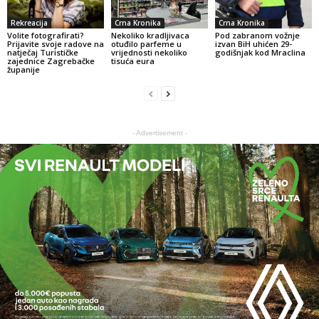
Rekreacija
Crna Kronika
Crna Kronika
Volite fotografirati?
Nekoliko kradljivaca
Pod zabranom vožnje
Prijavite svoje radove na
otuđilo parfeme u
izvan BiH uhićen 29-
natječaj Turističke
vrijednosti nekoliko
godišnjak kod Mraclina
zajednice Zagrebačke
tisuća eura
županije
- Advertisement -