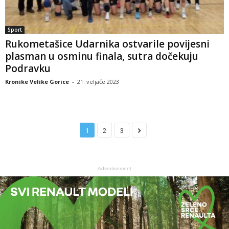
Sport
Rukometašice Udarnika ostvarile povijesni
plasman u osminu finala, sutra dočekuju
Podravku
Kronike Velike Gorice
-
21. veljače 2023
1
2
3
- Advertisement -