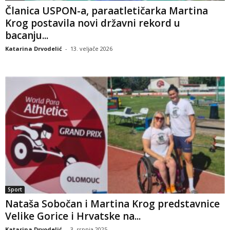
Članica USPON-a, paraatletičarka Martina
Krog postavila novi državni rekord u
bacanju...
Katarina Drvodelić
-
13. veljače 2026
Sport
Nataša Sobočan i Martina Krog predstavnice
Velike Gorice i Hrvatske na...
Katarina Drvodelić
-
3. srpnja 2025