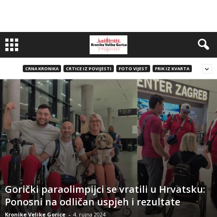
CRNA KRONIKA
CRTICE IZ POVIJESTI
FOTO VIJEST
FRIK IZ KVARTA
Gorički paraolimpijci se vratili u Hrvatsku:
Ponosni na odličan uspjeh i rezultate
Kronike Velike Gorice
-
4. rujna 2024