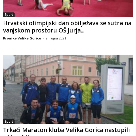
Sport
Hrvatski olimpijski dan obilježava se sutra na
vanjskom prostoru OŠ Jurja...
Kronike Velike Gorice
-
9. rujna 2021
Sport
Trkači Maraton kluba Velika Gorica nastupili