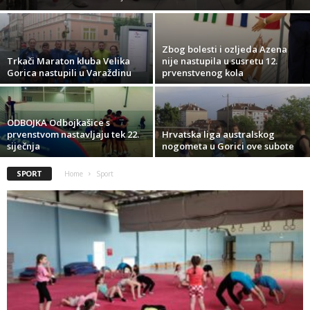
Zbog bolesti i ozljeda Azena
Trkači Maraton kluba Velika
nije nastupila u susretu 12.
Gorica nastupili u Varaždinu
prvenstvenog kola
ODBOJKA Odbojkašice s
prvenstvom nastavljaju tek 22.
Hrvatska liga australskog
siječnja
nogometa u Gorici ove subote
SPORT
Home
Sport