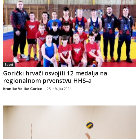
Sport
Gorički hrvači osvojili 12 medalja na
regionalnom prvenstvu HHS-a
Kronike Velike Gorice
-
25. ožujka 2024