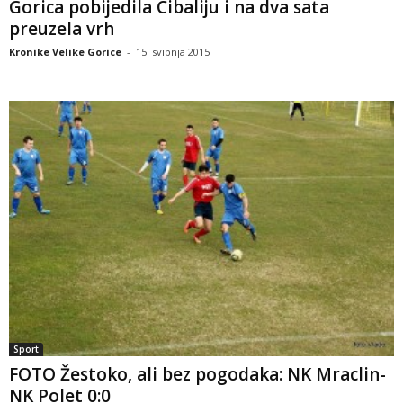
Gorica pobijedila Cibaliju i na dva sata
preuzela vrh
Kronike Velike Gorice
-
15. svibnja 2015
Sport
FOTO Žestoko, ali bez pogodaka: NK Mraclin-
NK Polet 0:0