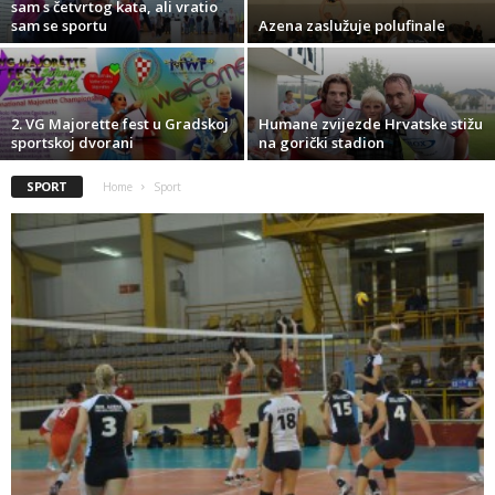
sam s četvrtog kata, ali vratio
sam se sportu
Azena zaslužuje polufinale
2. VG Majorette fest u Gradskoj
Humane zvijezde Hrvatske stižu
sportskoj dvorani
na gorički stadion
SPORT
Home
Sport