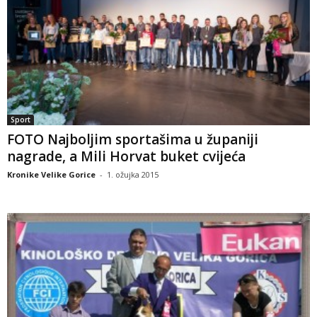
Sport
FOTO Najboljim sportašima u županiji
nagrade, a Mili Horvat buket cvijeća
Kronike Velike Gorice
-
1. ožujka 2015