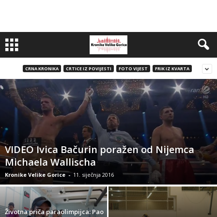
CRNA KRONIKA
CRTICE IZ POVIJESTI
FOTO VIJEST
FRIK IZ KVARTA
VIDEO Ivica Bačurin poražen od Nijemca
Michaela Wallischa
Kronike Velike Gorice
-
11. siječnja 2016
Životna priča paraolimpijca: Pao