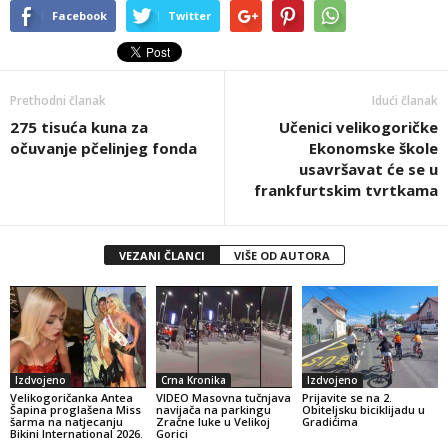
Facebook
Twitter
Prethodni članak
Idući članak
275 tisuća kuna za
Učenici velikogoričke
očuvanje pčelinjeg fonda
Ekonomske škole
usavršavat će se u
frankfurtskim tvrtkama
VEZANI ČLANCI
VIŠE OD AUTORA
Izdvojeno
Crna Kronika
Izdvojeno
Velikogoričanka Antea
VIDEO Masovna tučnjava
Prijavite se na 2.
Šapina proglašena Miss
navijača na parkingu
Obiteljsku biciklijadu u
šarma na natjecanju
Zračne luke u Velikoj
Gradićima
Bikini International 2026.
Gorici