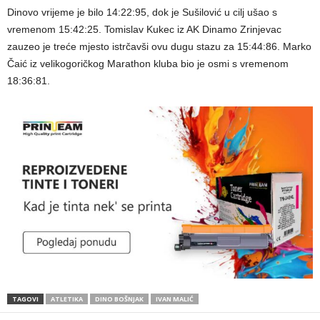
Dinovo vrijeme je bilo 14:22:95, dok je Sušilović u cilj ušao s
vremenom 15:42:25. Tomislav Kukec iz AK Dinamo Zrinjevac
zauzeo je treće mjesto istrčavši ovu dugu stazu za 15:44:86. Marko
Čaić iz velikogoričkog Marathon kluba bio je osmi s vremenom
18:36:81.
TAGOVI
ATLETIKA
DINO BOŠNJAK
IVAN MALIĆ