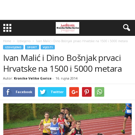
Home
Izdvojeno
Ivan Malić i Dino Bošnjak prvaci Hrvatske na 1500 i 5000 metara
IZDVOJENO
SPORT
VIJESTI
Ivan Malić i Dino Bošnjak prvaci
Hrvatske na 1500 i 5000 metara
Autor:
Kronike Velike Gorice
-
16. rujna 2014
Facebook
Twitter