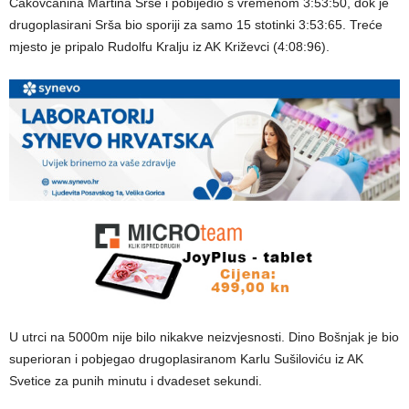
Čakovčanina Martina Srše i pobijedio s vremenom 3:53:50, dok je
drugoplasirani Srša bio sporiji za samo 15 stotinki 3:53:65. Treće
mjesto je pripalo Rudolfu Kralju iz AK Križevci (4:08:96).
U utrci na 5000m nije bilo nikakve neizvjesnosti. Dino Bošnjak je bio
superioran i pobjegao drugoplasiranom Karlu Sušiloviću iz AK
Svetice za punih minutu i dvadeset sekundi.