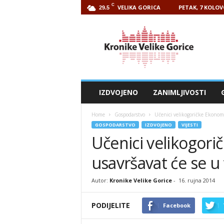
C
VELIKA GORICA
PETAK, 7 KOLOV
29.5
Kronike
Velike
Gorice
IZDVOJENO
ZANIMLJIVOSTI
Home
Gospodarstvo
Učenici velikogoričke Ekonom
GOSPODARSTVO
IZDVOJENO
VIJESTI
Učenici velikogor
usavršavat će se u
Autor:
Kronike Velike Gorice
-
16. rujna 2014
PODIJELITE
Facebook