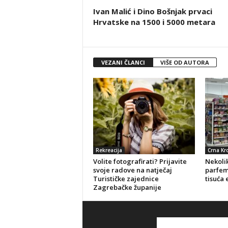
Ivan Malić i Dino Bošnjak prvaci
Hrvatske na 1500 i 5000 metara
VEZANI ČLANCI
VIŠE OD AUTORA
Rekreacija
Crna Kr
Volite fotografirati? Prijavite
Nekolik
svoje radove na natječaj
parfeme
Turističke zajednice
tisuća 
Zagrebačke županije