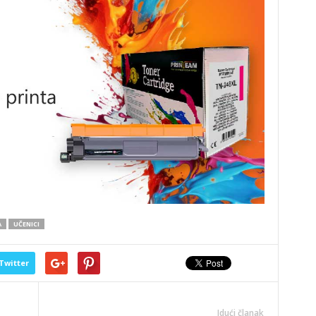
A
UČENICI
Twitter
Idući članak