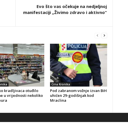
Evo što vas očekuje na nedjeljnoj
manifestaciji „Živimo zdravo i aktivno“
onika
Crna Kronika
o kradljivaca otuđilo
Pod zabranom vožnje izvan BiH
 u vrijednosti nekoliko
uhićen 29-godišnjak kod
eura
Mraclina