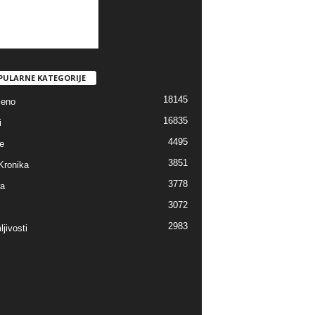
PULARNE KATEGORIJE
18145
jeno
16835
i
4495
e
3851
Kronika
3778
ra
3072
2983
jivosti