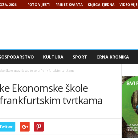
OZA, 2026
FOTO VIJESTI
FRIK IZ KVARTA
KNJIGA TJEDNA
VIDEO VIJE
GOSPODARSTVO
KULTURA
SPORT
CRNA KRONIKA
ske škole usavršavat će se u frankfurtskim tvrtkama
ičke Ekonomske škole
 frankfurtskim tvrtkama
Twitter