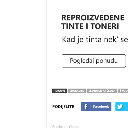
TAGOVI
EDUKACIJA
EKONOMSKA ŠKOLA
ŠKOL
PODIJELITE
Facebook
Prethodni članak