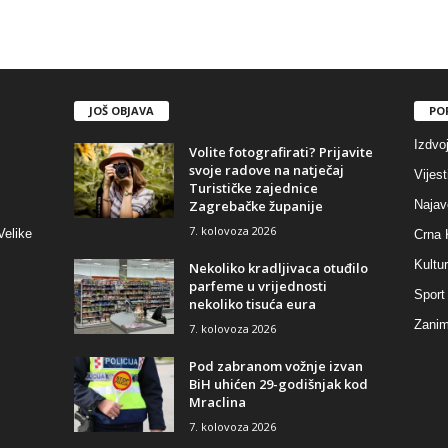
JOŠ OBJAVA
PO
Izdvo
Volite fotografirati? Prijavite
svoje radove na natječaj
Vijest
Turističke zajednice
Zagrebačke županije
Najav
7. kolovoza 2026
Velike
Crna 
Kultu
Nekoliko kradljivaca otuđilo
parfeme u vrijednosti
Sport
nekoliko tisuća eura
Zaniml
7. kolovoza 2026
Pod zabranom vožnje izvan
BiH uhićen 29-godišnjak kod
Mraclina
7. kolovoza 2026