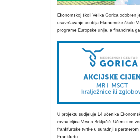
Ekonomskoj školi Velika Gorica odobren je
usavršavanje osoblja Ekonomske škole Veli
programe Europske unije, a financirala ga
U projektu sudjeluje 14 učenika Ekonomske
ravnateljica Vesna Brkljačić. Učenici će v
frankfurtske tvrtke u suradnji s partner
Frankfurtu.