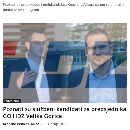
Pozvao je i svog kolegu i protukandidata Krešimira Ačkara da mu se pridruži i
predstavi svoj program
Izdvojeno
Poznati su službeni kandidati za predsjednika
GO HDZ Velika Gorica
Kronike Velike Gorice
-
9. siječnja 2017