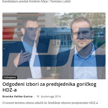
Kandidaturu predali Krešimir Ačkar i Tomislav Lukšić
Izdvojeno
Odgođeni izbori za predsjednika goričkog
HDZ-a
Kronike Velike Gorice
-
10. studenoga 2016
O novom terminu izbora odlučit će Središnje izborno povjerenstvo HDZ-a