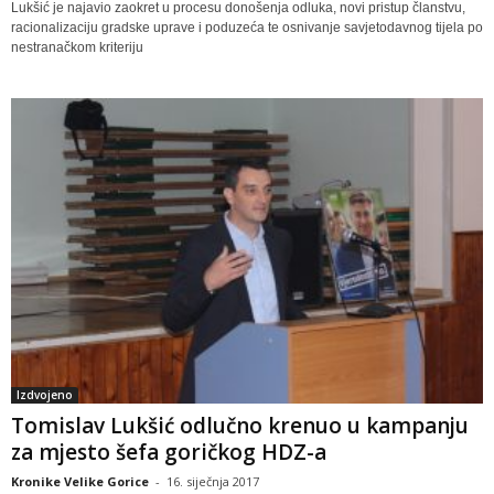
Lukšić je najavio zaokret u procesu donošenja odluka, novi pristup članstvu,
racionalizaciju gradske uprave i poduzeća te osnivanje savjetodavnog tijela po
nestranačkom kriteriju
Izdvojeno
Tomislav Lukšić odlučno krenuo u kampanju
za mjesto šefa goričkog HDZ-a
Kronike Velike Gorice
-
16. siječnja 2017