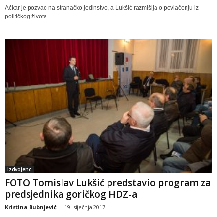
Ačkar je pozvao na stranačko jedinstvo, a Lukšić razmišlja o povlačenju iz
političkog života
Izdvojeno
FOTO Tomislav Lukšić predstavio program za
predsjednika goričkog HDZ-a
Kristina Bubnjević
-
19. siječnja 2017