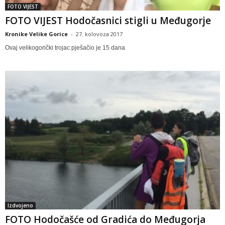
FOTO VIJEST
FOTO VIJEST Hodočasnici stigli u Međugorje
Kronike Velike Gorice
-
27. kolovoza 2017
Ovaj velikogorički trojac pješačio je 15 dana
Izdvojeno
FOTO Hodočašće od Gradića do Međugorja