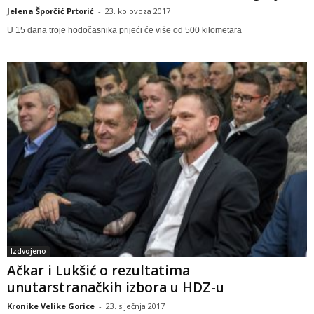
Jelena Šporčić Prtorić
-
23. kolovoza 2017
U 15 dana troje hodočasnika prijeći će više od 500 kilometara
Izdvojeno
Ačkar i Lukšić o rezultatima
unutarstranačkih izbora u HDZ-u
Kronike Velike Gorice
-
23. siječnja 2017