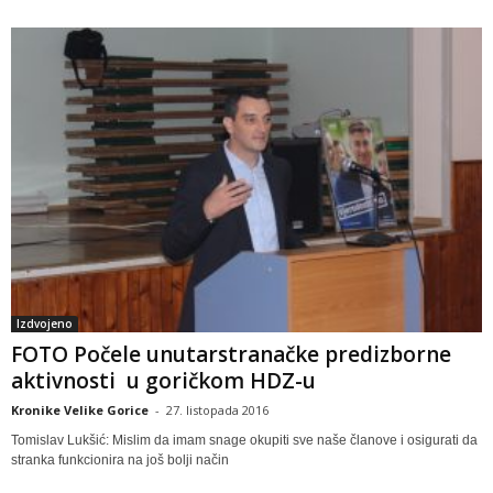
Izdvojeno
FOTO Počele unutarstranačke predizborne
aktivnosti u goričkom HDZ-u
Kronike Velike Gorice
-
27. listopada 2016
Tomislav Lukšić: Mislim da imam snage okupiti sve naše članove i osigurati da
stranka funkcionira na još bolji način