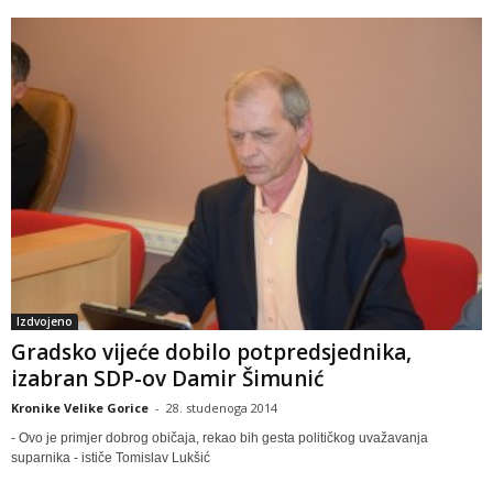
Izdvojeno
Gradsko vijeće dobilo potpredsjednika,
izabran SDP-ov Damir Šimunić
Kronike Velike Gorice
-
28. studenoga 2014
- Ovo je primjer dobrog običaja, rekao bih gesta političkog uvažavanja
suparnika - ističe Tomislav Lukšić