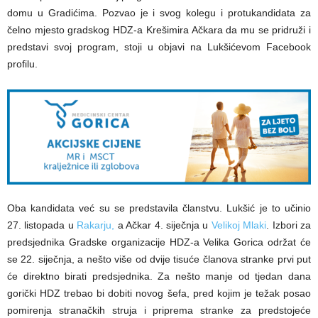
domu u Gradićima. Pozvao je i svog kolegu i protukandidata za
čelno mjesto gradskog HDZ-a Krešimira Ačkara da mu se pridruži i
predstavi svoj program, stoji u objavi na Lukšićevom Facebook
profilu.
Oba kandidata već su se predstavila članstvu. Lukšić je to učinio
27. listopada u
Rakarju,
a Ačkar 4. siječnja u
Velikoj Mlaki
. Izbori za
predsjednika Gradske organizacije HDZ-a Velika Gorica održat će
se 22. siječnja, a nešto više od dvije tisuće članova stranke prvi put
će direktno birati predsjednika. Za nešto manje od tjedan dana
gorički HDZ trebao bi dobiti novog šefa, pred kojim je težak posao
pomirenja stranačkih struja i priprema stranke za predstojeće