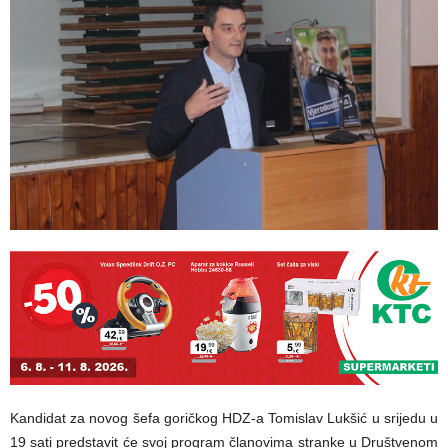
Kandidat za novog šefa goričkog HDZ-a Tomislav Lukšić u srijedu u
19 sati predstavit će svoj program članovima stranke u Društvenom