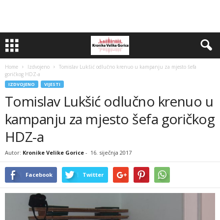
Home
Izdvojeno
Tomislav Lukšić odlučno krenuo u kampanju za mjesto šefa
goričkog HDZ-a
IZDVOJENO
VIJESTI
Tomislav Lukšić odlučno krenuo u
kampanju za mjesto šefa goričkog
HDZ-a
Autor:
Kronike Velike Gorice
-
16. siječnja 2017
Facebook
Twitter