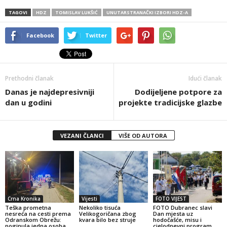
TAGOVI
HDZ
TOMISLAV LUKŠIĆ
UNUTARSTRANAČKI IZBORI HDZ-A
Facebook
Twitter
Prethodni članak
Idući članak
Danas je najdepresivniji
Dodijeljene potpore za
dan u godini
projekte tradicijske glazbe
VEZANI ČLANCI
VIŠE OD AUTORA
Crna Kronika
Vijesti
FOTO VIJEST
Teška prometna
Nekoliko tisuća
FOTO Dubranec slavi
nesreća na cesti prema
Velikogoričana zbog
Dan mjesta uz
Odranskom Obrežu:
kvara bilo bez struje
hodočašće, misu i
poginula jedna osoba
cjelodnevni program