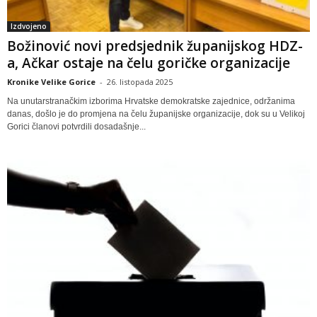
Izdvojeno
Božinović novi predsjednik županijskog HDZ-
a, Ačkar ostaje na čelu goričke organizacije
Kronike Velike Gorice
-
26. listopada 2025
Na unutarstranačkim izborima Hrvatske demokratske zajednice, održanima
danas, došlo je do promjena na čelu županijske organizacije, dok su u Velikoj
Gorici članovi potvrdili dosadašnje...