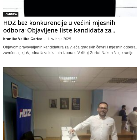
Politika
HDZ bez konkurencije u većini mjesnih
odbora: Objavljene liste kandidata za...
Kronike Velike Gorice
-
1. svibnja 2025
Objavom pravovaljanih kandidatura za vijeća gradskih četvrti i mjesnih odbora,
završena je još jedna faza lokalnih izbora u Velikoj Gorici. Nakon što je ranije...