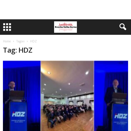
Home
Tagovi
HDZ
Tag: HDZ