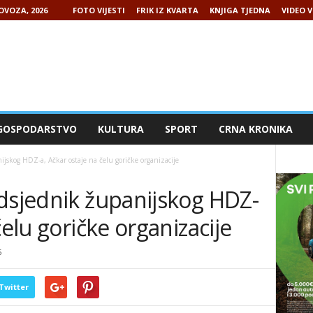
LOVOZA, 2026
FOTO VIJESTI
FRIK IZ KVARTA
KNJIGA TJEDNA
VIDEO V
GOSPODARSTVO
KULTURA
SPORT
CRNA KRONIKA
ijskog HDZ-a, Ačkar ostaje na čelu goričke organizacije
edsjednik županijskog HDZ-
čelu goričke organizacije
5
Twitter