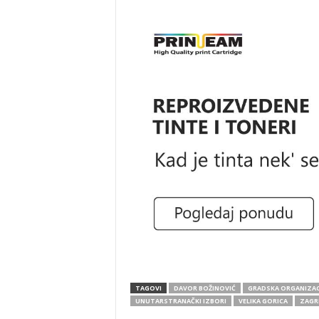
TAGOVI
DAVOR BOŽINOVIĆ
GRADSKA ORGANIZAC
UNUTARSTRANAČKI IZBORI
VELIKA GORICA
ZAGR