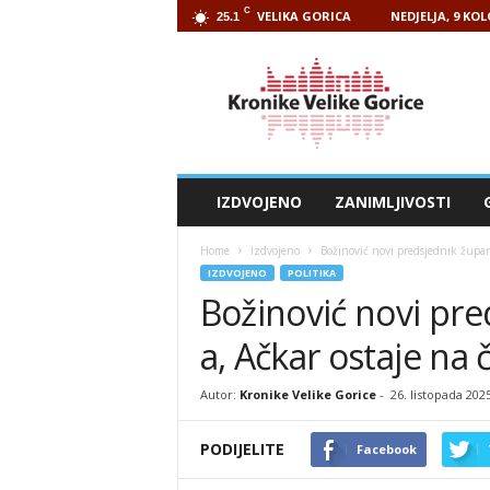
C
VELIKA GORICA
NEDJELJA, 9 KO
25.1
Kronike
Velike
Gorice
IZDVOJENO
ZANIMLJIVOSTI
Home
Izdvojeno
Božinović novi predsjednik župan
IZDVOJENO
POLITIKA
Božinović novi pr
a, Ačkar ostaje na 
Autor:
Kronike Velike Gorice
-
26. listopada 202
PODIJELITE
Facebook