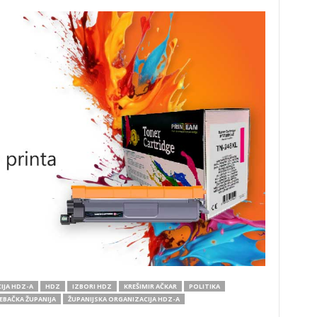
IJA HDZ-A
HDZ
IZBORI HDZ
KREŠIMIR AČKAR
POLITIKA
EBAČKA ŽUPANIJA
ŽUPANIJSKA ORGANIZACIJA HDZ-A