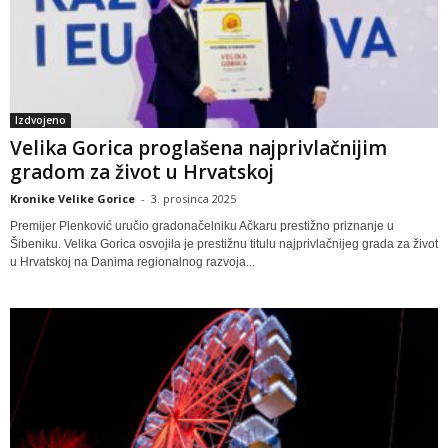
Izdvojeno
Velika Gorica proglašena najprivlačnijim
gradom za život u Hrvatskoj
Kronike Velike Gorice
-
3. prosinca 2025
Premijer Plenković uručio gradonačelniku Ačkaru prestižno priznanje u
Šibeniku. Velika Gorica osvojila je prestižnu titulu najprivlačnijeg grada za život
u Hrvatskoj na Danima regionalnog razvoja...