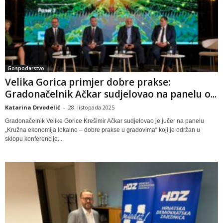
Gospodarstvo
Velika Gorica primjer dobre prakse:
Gradonačelnik Ačkar sudjelovao na panelu o...
Katarina Drvodelić
-
28. listopada 2025
Gradonačelnik Velike Gorice Krešimir Ačkar sudjelovao je jučer na panelu
„Kružna ekonomija lokalno – dobre prakse u gradovima“ koji je održan u
sklopu konferencije...