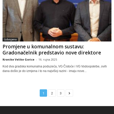
Izdvojeno
Promjene u komunalnom sustavu:
Gradonačelnik predstavio nove direktore
Kronike Velike Gorice
-
16. rujna 2025
Kod dva gradska komunalna poduzeća, VG Čistoće i VG Vodoopskrbe, ovih
dana došlo je do izmjena i to na najvišoj razini - imaju nove...
1
2
3