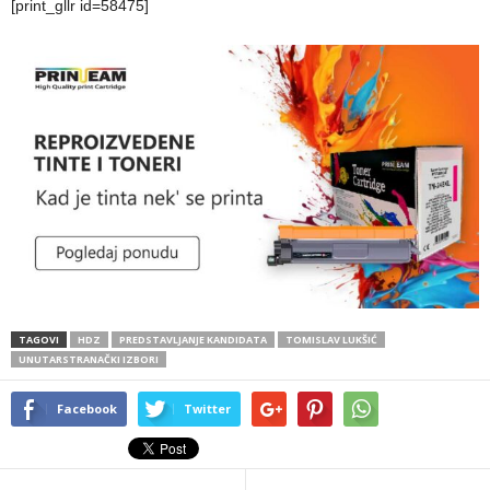
[print_gllr id=58475]
TAGOVI
HDZ
PREDSTAVLJANJE KANDIDATA
TOMISLAV LUKŠIĆ
UNUTARSTRANAČKI IZBORI
Facebook
Twitter