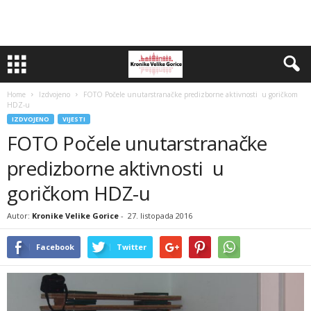
Home
Izdvojeno
FOTO Počele unutarstranačke predizborne aktivnosti u goričkom
HDZ-u
IZDVOJENO
VIJESTI
FOTO Počele unutarstranačke
predizborne aktivnosti u
goričkom HDZ-u
Autor:
Kronike Velike Gorice
-
27. listopada 2016
Facebook
Twitter