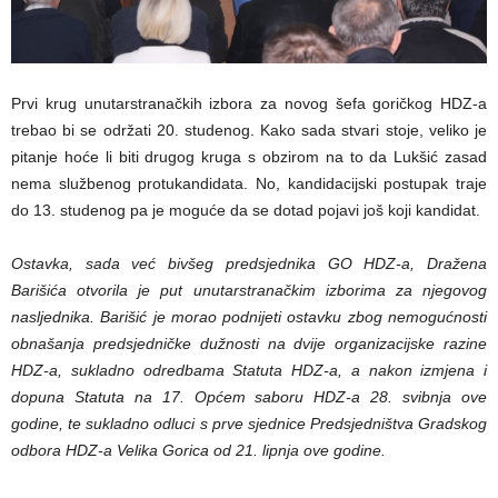
Prvi krug unutarstranačkih izbora za novog šefa goričkog HDZ-a
trebao bi se održati 20. studenog. Kako sada stvari stoje, veliko je
pitanje hoće li biti drugog kruga s obzirom na to da Lukšić zasad
nema službenog protukandidata. No, kandidacijski postupak traje
do 13. studenog pa je moguće da se dotad pojavi još koji kandidat.
Ostavka, sada već bivšeg predsjednika GO HDZ-a, Dražena
Barišića otvorila je put unutarstranačkim izborima za njegovog
nasljednika. Barišić je morao podnijeti ostavku zbog nemogućnosti
obnašanja predsjedničke dužnosti na dvije organizacijske razine
HDZ-a, sukladno odredbama Statuta HDZ-a, a nakon izmjena i
dopuna Statuta na 17. Općem saboru HDZ-a 28. svibnja ove
godine, te sukladno odluci s prve sjednice Predsjedništva Gradskog
odbora HDZ-a Velika Gorica od 21. lipnja ove godine.