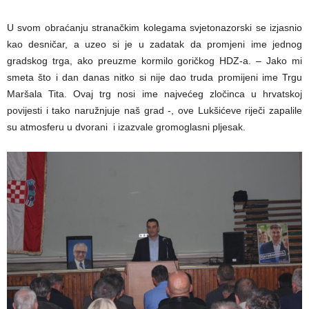
U svom obraćanju stranačkim kolegama svjetonazorski se izjasnio
kao desničar, a uzeo si je u zadatak da promjeni ime jednog
gradskog trga, ako preuzme kormilo goričkog HDZ-a. – Jako mi
smeta što i dan danas nitko si nije dao truda promijeni ime Trgu
Maršala Tita. Ovaj trg nosi ime najvećeg zločinca u hrvatskoj
povijesti i tako naružnjuje naš grad -, ove Lukšićeve riječi zapalile
su atmosferu u dvorani i izazvale gromoglasni pljesak.