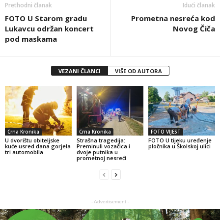
Prethodni članak
Idući članak
FOTO U Starom gradu
Prometna nesreća kod
Lukavcu održan koncert
Novog Čiča
pod maskama
VEZANI ČLANCI
VIŠE OD AUTORA
Crna Kronika
Crna Kronika
FOTO VIJEST
U dvorištu obiteljske
Strašna tragedija:
FOTO U tijeku uređenje
kuće usred dana gorjela
Preminuli vozačica i
pločnika u Školskoj ulici
tri automobila
dvoje putnika u
prometnoj nesreći
- Advertisement -