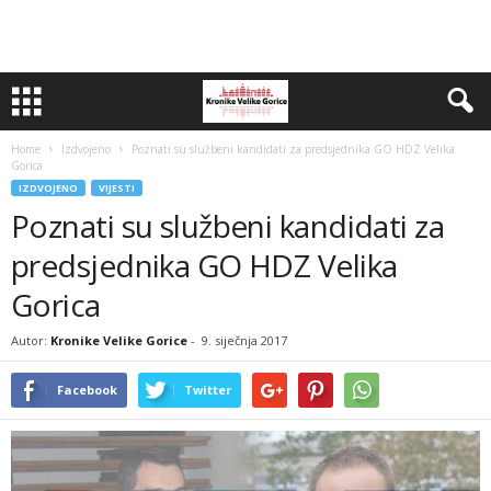
Home
Izdvojeno
Poznati su službeni kandidati za predsjednika GO HDZ Velika
Gorica
IZDVOJENO
VIJESTI
Poznati su službeni kandidati za
predsjednika GO HDZ Velika
Gorica
Autor:
Kronike Velike Gorice
-
9. siječnja 2017
Facebook
Twitter