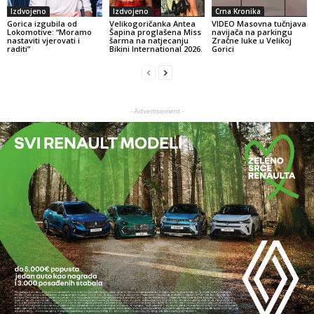
Izdvojeno
Izdvojeno
Crna Kronika
Gorica izgubila od
Velikogoričanka Antea
VIDEO Masovna tučnjava
Lokomotive: “Moramo
Šapina proglašena Miss
navijača na parkingu
nastaviti vjerovati i
šarma na natjecanju
Zračne luke u Velikoj
raditi”
Bikini International 2026.
Gorici
- Advertisement -