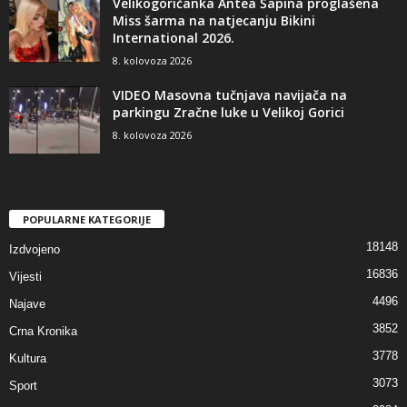
Velikogoričanka Antea Šapina proglašena
Miss šarma na natjecanju Bikini
International 2026.
8. kolovoza 2026
VIDEO Masovna tučnjava navijača na
parkingu Zračne luke u Velikoj Gorici
8. kolovoza 2026
POPULARNE KATEGORIJE
18148
Izdvojeno
16836
Vijesti
4496
Najave
3852
Crna Kronika
3778
Kultura
3073
Sport