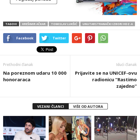
TAGOVI
KREŠIMIR AČKAR
TOMISLAV LUKŠIĆ
UNUTARSTRANAČKI IZBORI HDZ-A
Facebook
Twitter
Prethodni članak
Idući članak
Na poreznom udaru 10 000
Prijavite se na UNICEF-ovu
honoraraca
radionicu “Rastimo
zajedno”
VEZANI ČLANCI
VIŠE OD AUTORA