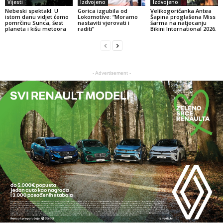
Vijesti
Izdvojeno
Izdvojeno
Nebeski spektakl: U
Gorica izgubila od
Velikogoričanka Antea
istom danu vidjet ćemo
Lokomotive: “Moramo
Šapina proglašena Miss
pomrčinu Sunca, šest
nastaviti vjerovati i
šarma na natjecanju
planeta i kišu meteora
raditi”
Bikini International 2026.
- Advertisement -