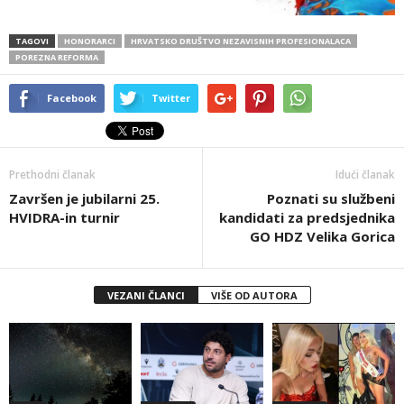
TAGOVI
HONORARCI
HRVATSKO DRUŠTVO NEZAVISNIH PROFESIONALACA
POREZNA REFORMA
Facebook
Twitter
Prethodni članak
Idući članak
Završen je jubilarni 25.
Poznati su službeni
HVIDRA-in turnir
kandidati za predsjednika
GO HDZ Velika Gorica
VEZANI ČLANCI
VIŠE OD AUTORA