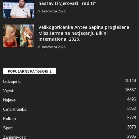
nastaviti vjerovati i raditi”
9. kolovoza 2026
Velikogoričanka Antea Šapina proglašena
Miss šarma na natjecanju Bikini
International 2026.
8. kolovoza 2026
POPULARNE KATEGORIJE
18148
Izdvojeno
16837
Vijesti
4496
Najave
3852
Crna Kronika
3778
Kultura
3073
Sport
2985
Zanimljivosti