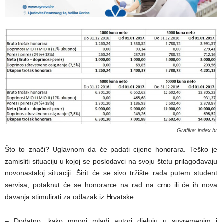
Grafika: index.hr
Što to znači? Uglavnom da će padati cijene honorara. Teško je
zamisliti situaciju u kojoj se poslodavci na svoju štetu prilagođavaju
novonastaloj situaciji. Širit će se sivo tržište rada putem student
servisa, potaknut će se honorarce na rad na crno ili će ih nova
davanja stimulirati za odlazak iz Hrvatske.
– Dodatno, kako mnogi mladi autori djeluju u suvremenim i