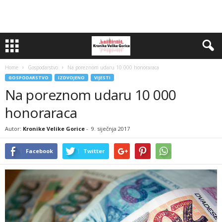
Home
Gospodarstvo
Na poreznom udaru 10 000 honoraraca
GOSPODARSTVO
IZDVOJENO
VIJESTI
Na poreznom udaru 10 000
honoraraca
Autor:
Kronike Velike Gorice
-
9. siječnja 2017
Facebook
Twitter