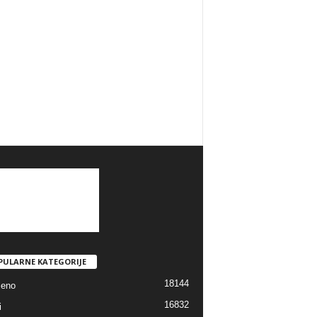
PULARNE KATEGORIJE
18144
jeno
16832
i