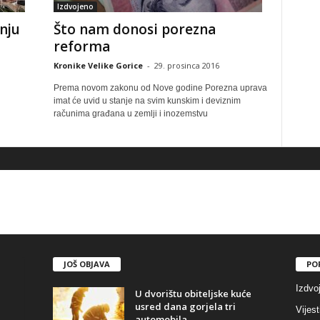
Izdvojeno
nju
Što nam donosi porezna
reforma
Kronike Velike Gorice
-
29. prosinca 2016
Prema novom zakonu od Nove godine Porezna uprava
imat će uvid u stanje na svim kunskim i deviznim
računima građana u zemlji i inozemstvu
JOŠ OBJAVA
PO
Izdvo
U dvorištu obiteljske kuće
usred dana gorjela tri
Vijest
automobila