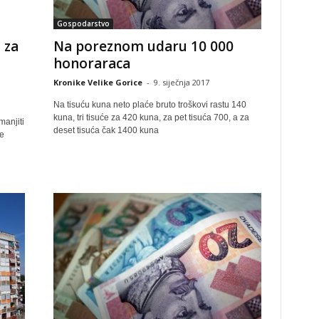
Gospodarstvo
Na poreznom udaru 10 000
 za
honoraraca
Kronike Velike Gorice
-
9. siječnja 2017
Na tisuću kuna neto plaće bruto troškovi rastu 140
kuna, tri tisuće za 420 kuna, za pet tisuća 700, a za
manjiti
deset tisuća čak 1400 kuna
e