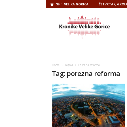
C
VELIKA GORICA
ČETVRTAK, 6 KOL
39
Kronike
Velike
Gorice
Home
Tagovi
Porezna reforma
Tag: porezna reforma