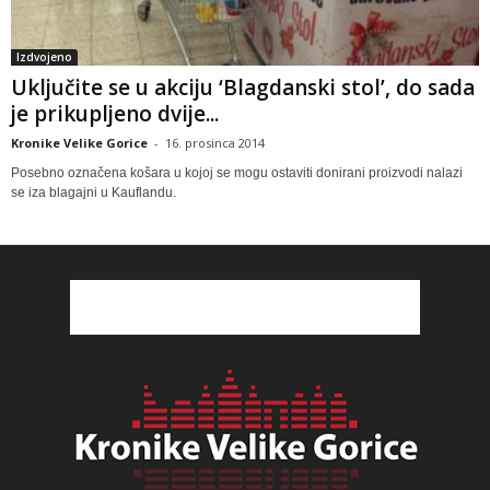
Izdvojeno
Uključite se u akciju ‘Blagdanski stol’, do sada
je prikupljeno dvije...
Kronike Velike Gorice
-
16. prosinca 2014
Posebno označena košara u kojoj se mogu ostaviti donirani proizvodi nalazi
se iza blagajni u Kauflandu.