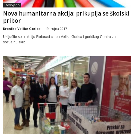
Izdvojeno
Nova humanitarna akcija: prikuplja se školski
pribor
Kronike Velike Gorice
-
19. rujna 2017
Uključite se u akciju Rotaract cluba Velika Gorica i goričkog Centra za
socijalnu skrb