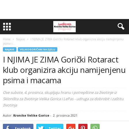
Home
Najave
I NJIMA JE ZIMA Gorički Rotaract klub organizira akciju namijenjenu
psima i...
NAJAVE
VELIKOGORIČANI NA DJELU
I NJIMA JE ZIMA Gorički Rotaract
klub organizira akciju namijenjenu
psima i macama
Ove subote, 4. prosinca, skupljaju hranu i potrepštine za životinje iz
Skloništa za životinje Velika Gorica i LePas - udruga za dobrobit i zaštitu
životinja
Autor:
Kronike Velike Gorice
-
2. prosinca 2021
Facebook
Twitter