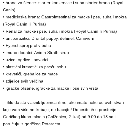
• hrana za štence: starter konzervice i suha starter hrana (Royal
Canin)
• medicinska hrana: Gastrointestinal za mačke i pse, suha i mokra
(Royal Canin ili Purina)
• Renal za mačke i pse, suha i mokra (Royal Canin ili Purina)
• antiparazitici: Drontal puppy, dehinel, Carniverm
• Fyprist sprej protiv buha
• imuno dodatci: Anima Strath sirup
• uzice, ogrlice i povodci
• plastični krevetići za pseću sobu
• krevetići, grebalice za mace
• zdjelice svih veličina
• igračke plišane, igračke za mačke i pse svih vrsta
– Bilo da ste vlasnik ljubimca ili ne, ako imate neke od ovih stvari
koje vam više ne trebaju, ne bacajte! Donesite ih u prostorije
Goričkog kluba mladih (Galženica, 2. kat) od 9:00 do 13 sati –
poručuju iz goričkog Rotaracta.