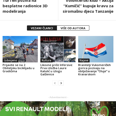
TurTeh poziva na
Volonterski klub – Akcija
besplatne radionice 3D
“Kumičić” kupuje kravu za
modeliranja
siromašnu djecu Tanzanije
VEZANI ČLANCI
VIŠE OD AUTORA
Izdvojeno
Kultura
Najave
Prijavite se na 2.
Likovne priče Infersive:
Branitelji Vukomeričkih
Obiteljsku biciklijadu u
Prva izložba Laure
gorica pozivaju na
Gradićima
Katulić u izlogu
obilježavanje “Oluje” u
Galženice
Kravarskom
- Advertisement -