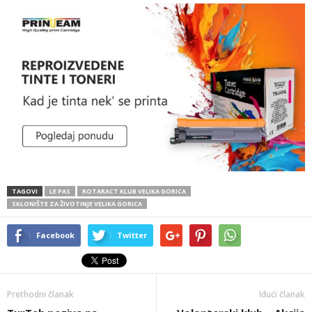
TAGOVI
LE PAS
ROTARACT KLUB VELIKA GORICA
SKLONIŠTE ZA ŽIVOTINJE VELIKA GORICA
Facebook
Twitter
Prethodni članak
Idući članak