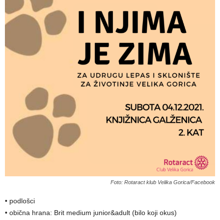
Foto: Rotaract klub Velika Gorica/Facebook
• podlošci
• obična hrana: Brit medium junior&adult (bilo koji okus)