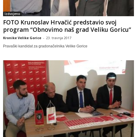
Izdvojeno
FOTO Krunoslav Hrvačić predstavio svoj
program “Obnovimo naš grad Veliku Goricu”
Kronike Velike Gorice
-
23. travnja 2017
Pravaški kandidat za gradonačelnika Velike Gorice