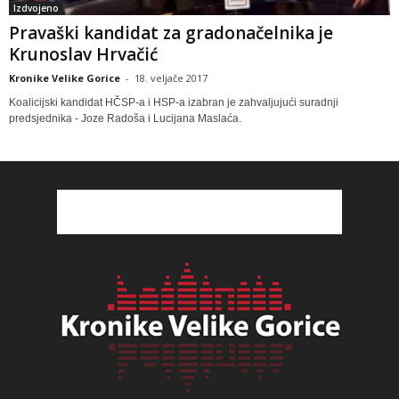
Izdvojeno
Pravaški kandidat za gradonačelnika je
Krunoslav Hrvačić
Kronike Velike Gorice
-
18. veljače 2017
Koalicijski kandidat HČSP-a i HSP-a izabran je zahvaljujući suradnji
predsjednika - Joze Radoša i Lucijana Maslaća.