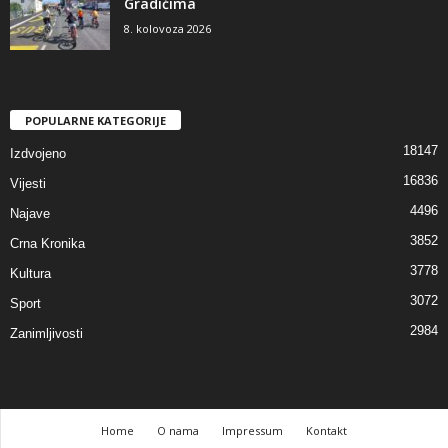
Gradićima
8. kolovoza 2026
POPULARNE KATEGORIJE
18147
Izdvojeno
16836
Vijesti
4496
Najave
3852
Crna Kronika
3778
Kultura
3072
Sport
2984
Zanimljivosti
Home
O nama
Impressum
Kontakt