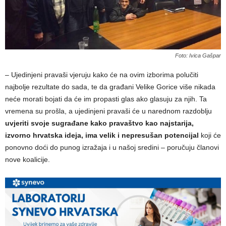
Foto: Ivica Gašpar
– Ujedinjeni pravaši vjeruju kako će na ovim izborima polučiti
najbolje rezultate do sada, te da građani Velike Gorice više nikada
neće morati bojati da će im propasti glas ako glasuju za njih. Ta
vremena su prošla, a ujedinjeni pravaši će u narednom razdoblju
uvjeriti svoje sugrađane kako pravaštvo kao najstarija,
izvorno hrvatska ideja, ima velik i nepresušan potencijal
koji će
ponovno doći do punog izražaja i u našoj sredini – poručuju članovi
nove koalicije.