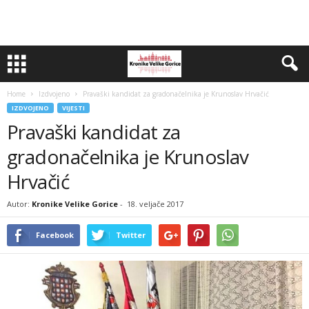
Home
Izdvojeno
Pravaški kandidat za gradonačelnika je Krunoslav Hrvačić
IZDVOJENO
VIJESTI
Pravaški kandidat za
gradonačelnika je Krunoslav
Hrvačić
Autor:
Kronike Velike Gorice
-
18. veljače 2017
Facebook
Twitter