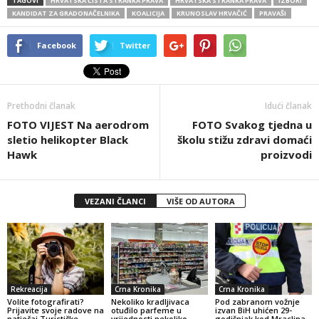
TAGOVI
HRVATSKA ČISTA STRANKA PRAVA
HRVATSKA STRANKA PRAVA
IZBORI
KANDIDAT ZA GRADONAČELNIKA
KOALICIJA
KRUNOSLAV HRVAČIĆ
PRAVAŠI
Facebook
Twitter
Prethodni članak
Idući članak
FOTO VIJEST Na aerodrom
FOTO Svakog tjedna u
sletio helikopter Black
školu stižu zdravi domaći
Hawk
proizvodi
VEZANI ČLANCI
VIŠE OD AUTORA
Rekreacija
Crna Kronika
Crna Kronika
Volite fotografirati?
Nekoliko kradljivaca
Pod zabranom vožnje
Prijavite svoje radove na
otuđilo parfeme u
izvan BiH uhićen 29-
natječaj Turističke
vrijednosti nekoliko
godišnjak kod Mraclina