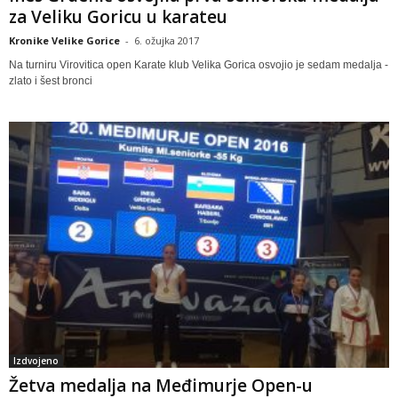
za Veliku Goricu u karateu
Kronike Velike Gorice
-
6. ožujka 2017
Na turniru Virovitica open Karate klub Velika Gorica osvojio je sedam medalja -
zlato i šest bronci
Izdvojeno
Žetva medalja na Međimurje Open-u