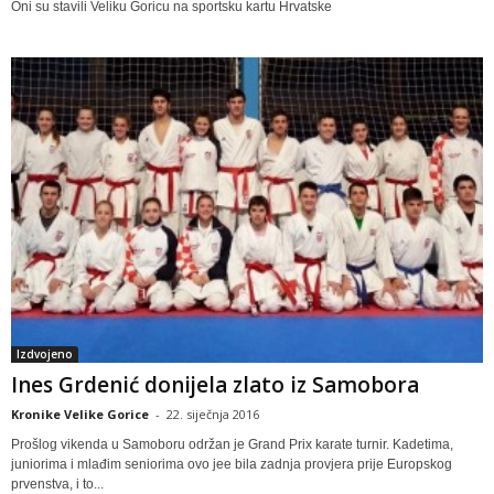
Oni su stavili Veliku Goricu na sportsku kartu Hrvatske
Izdvojeno
Ines Grdenić donijela zlato iz Samobora
Kronike Velike Gorice
-
22. siječnja 2016
Prošlog vikenda u Samoboru održan je Grand Prix karate turnir. Kadetima,
juniorima i mlađim seniorima ovo jee bila zadnja provjera prije Europskog
prvenstva, i to...