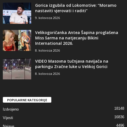
Gorica izgubila od Lokomotive: “Moramo
nastaviti vjerovati i raditi”
9. kolovoza 2026
Velikogoričanka Antea Šapina proglašena
Miss šarma na natjecanju Bikini
International 2026.
8. kolovoza 2026
VIDEO Masovna tučnjava navijača na
parkingu Zračne luke u Velikoj Gorici
8. kolovoza 2026
POPULARNE KATEGORIJE
18148
Izdvojeno
16836
Vijesti
4496
Najave