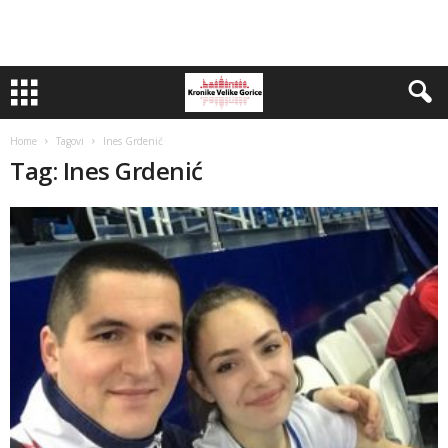
Home
Tagovi
Ines Grdenić
Tag: Ines Grdenić