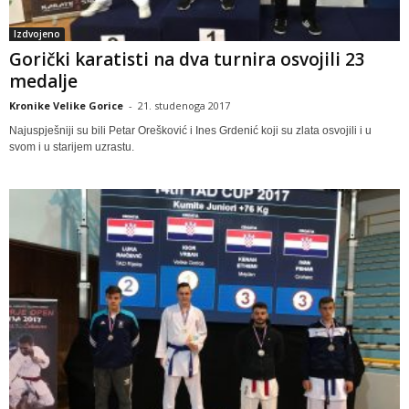
Izdvojeno
Gorički karatisti na dva turnira osvojili 23
medalje
Kronike Velike Gorice
-
21. studenoga 2017
Najuspješniji su bili Petar Orešković i Ines Grdenić koji su zlata osvojili i u
svom i u starijem uzrastu.