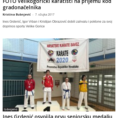
FOTO Velikogorički karatisti na prijemu kod
gradonačelnika
Kristina Bubnjević
-
7. ožujka 2017
Ines Grdenić, Igor Vrban i Kristijan Obrazović dobili zahvalu i poklone za svoj
doprinos sportu Velike Gorice
Izdvojeno
Ines Grdenić osvojila prvu seniorsku medalju