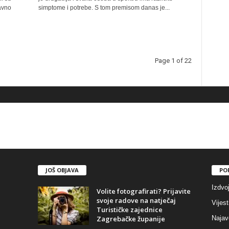
žavno
simptome i potrebe. S tom premisom danas je...
Page 1 of 22
JOŠ OBJAVA
PO
Izdvo
Volite fotografirati? Prijavite
svoje radove na natječaj
Vijest
Turističke zajednice
Zagrebačke županije
Najav