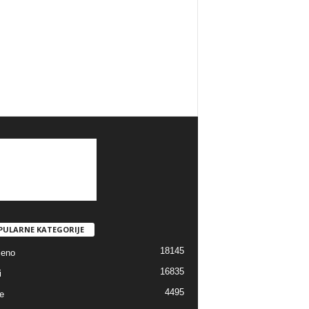
PULARNE KATEGORIJE
18145
jeno
16835
i
4495
e