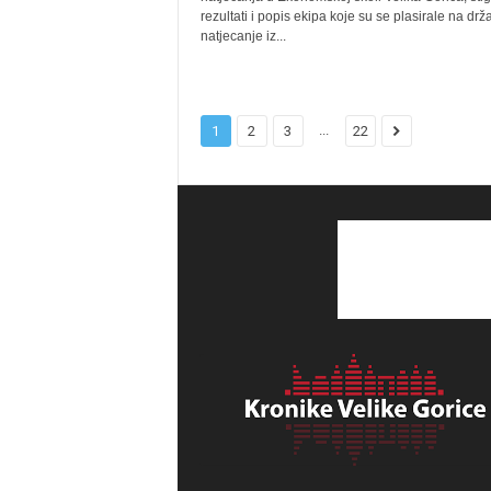
rezultati i popis ekipa koje su se plasirale na dr
natjecanje iz...
...
1
2
3
22