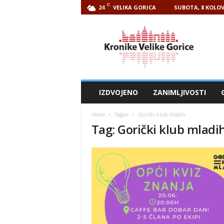
C
VELIKA GORICA
SUBOTA, 8 KOLOV
24
Kronike
Velike
Gorice
IZDVOJENO
ZANIMLJIVOSTI
Home
Tagovi
Gorički klub mladih
Tag: Gorički klub mladi