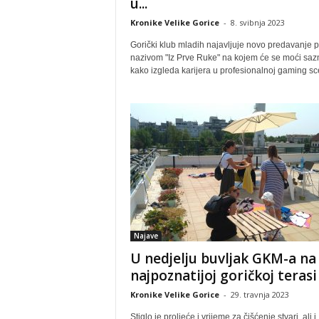
u...
Kronike Velike Gorice
-
8. svibnja 2023
Gorički klub mladih najavljuje novo predavanje 
nazivom "Iz Prve Ruke" na kojem će se moći sazn
kako izgleda karijera u profesionalnoj gaming scen
Najave
U nedjelju buvljak GKM-a na
najpoznatijoj goričkoj terasi
Kronike Velike Gorice
-
29. travnja 2023
Stiglo je proljeće i vrijeme za čišćenje stvari, ali i