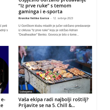
“Iz prve ruke” s temom
gaminga i e-sporta
Kronike Velike Gorice
-
12. svibnja 2023
ć peti
U Goričkom klubu mladih je jučer održano predavanje
dnji s
iz ciklusa "Iz prve ruke" koju je održao Adrian
"Deathwalker" Benko. Govora je bilo o tome...
Izdvojeno
 e-
Vaša ekipa radi najbolji roštilj?
je
Prijavite se na 5. Chill &...