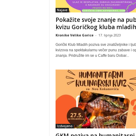
Najave
Pokažite svoje znanje na pu
kvizu Goričkog kluba mladi
Kronike Velike Gorice
-
17. lipnja 2023
Gorički Klub Mladih poziva sve znatiželjnike i ljub
kvizova na spektakularnu večer punu zabave i o
znanja. Pridružite im se u Caffe baru Dobar...
Izdvojeno
GKM poziva na humanitarni