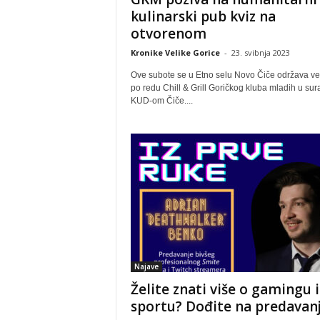
kulinarski pub kviz na
otvorenom
Kronike Velike Gorice
-
23. svibnja 2023
Ove subote se u Etno selu Novo Čiče održava ve
po redu Chill & Grill Goričkog kluba mladih u sura
KUD-om Čiče....
Najave
Želite znati više o gamingu i
sportu? Dođite na predavan