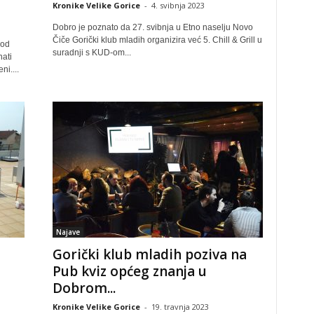
Kronike Velike Gorice
-
4. svibnja 2023
Dobro je poznato da 27. svibnja u Etno naselju Novo
Čiče Gorički klub mladih organizira već 5. Chill & Grill u
pod
suradnji s KUD-om...
ati
i....
Najave
Gorički klub mladih poziva na
Pub kviz općeg znanja u
Dobrom...
Kronike Velike Gorice
-
19. travnja 2023