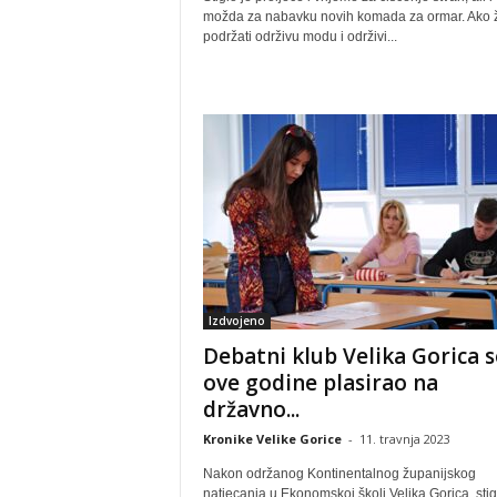
možda za nabavku novih komada za ormar. Ako ž
podržati održivu modu i održivi...
Izdvojeno
Debatni klub Velika Gorica s
ove godine plasirao na
državno...
Kronike Velike Gorice
-
11. travnja 2023
Nakon održanog Kontinentalnog županijskog
natjecanja u Ekonomskoj školi Velika Gorica, stig