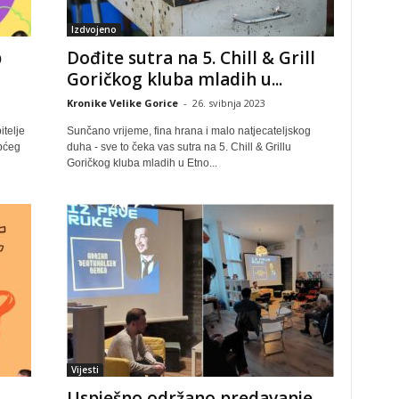
Izdvojeno
b
Dođite sutra na 5. Chill & Grill
h
Goričkog kluba mladih u...
Kronike Velike Gorice
-
26. svibnja 2023
itelje
Sunčano vrijeme, fina hrana i malo natjecateljskog
pćeg
duha - sve to čeka vas sutra na 5. Chill & Grillu
Goričkog kluba mladih u Etno...
Vijesti
Uspješno održano predavanje