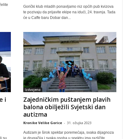
elite
Gorički klub mladih ponavljamo niz općih pub kvizova
te pozivaju da prijavite ekipe na idući, 24. travnja. Tada
će u Caffe baru Dobar dan...
Izdvojeno
e i
Zajedničkim puštanjem plavih
balona obilježili Svjetski dan
autizma
Kronike Velike Gorice
-
31. ožujka 2023
Autizam je širok spektar poremećaja, svaka dijagnoza
li su
je drugačija i svaka osoba u spektru ima različite