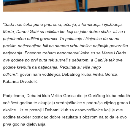
“Sada nas čeka puno priprema, učenja, informiranja i vježbanja.
Marta, Dario i Gabi su odličan tim koji se jako dobro slaže, ali su i
pojedinačno odlični govornici. To pokazuje i činjenica da su na
prošlim natjecanjima bili na samom vrhu tablice najboljih govornika
natjecanja. Posebno trebam napomenuti kako su se Marta i Dario
ove godine po prvi puta tek susreli s debatom, a Gabi je tek ove
godine krenula na natjecanja. Rezultati su više nego
odlični.”,
govori nam voditeljica Debatnog kluba Velika Gorica,
Katarina Drvodelić.
Podjećamo, Debatni klub Velika Gorica dio je Goričkog kluba mladih
već šest godina te okupljaju srednjoškolce s područja cijelog grada i
okolice. Uz to postoji i Debatni klub za osnovnoškolce koji je ove
godine također postigao dobre rezultate s obzirom na to da je ovo
prva godina djelovanja.