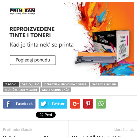
TAGOVI
DARIO JURIČ
DEBATNI KLUB VELIKA GORICA
GABRIELA GOLUB
GORIČKI KLUB MLADIH
MARTA CRNOGAČA
Facebook
Twitter
Prethodni članak
Idući članak