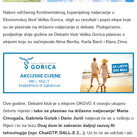
Nakon održanog Kontinentalnog županijskog natjecanja u
Ekonomskoj školi Velika Gorica, stigli su rezultati i popis ekipa koje
su se plasirale na državno natjecanje iz debate. Podsjećamo,
posljednje dvije godine se Debatni klub Velika Gorica plasirao s
ekipom koju su sačinjavale Alma Beriša, Karla Barić i Klara Zima.
Ove godine, Debatni klub je s ekipom DKGVG 4 osvojio ukupno
četvrto mjesto i
tako se plasirao na državno natjecanje
!
Marta
Crnogača, Gabriela Golub i Dario Jurič
natjecat će se u svibnju u
Rijeci i to na tezu
Ovaj dom bi zabranio daljnji razvoj AI
tehnologije (npr. ChatGTP, DALL-E 2…).
Uz to će se održati i ad-