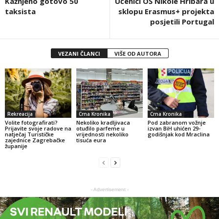
Kažnjeno gotovo 50
Učenici OŠ Nikole Hribara u
taksista
sklopu Erasmus+ projekta
posjetili Portugal
VEZANI ČLANCI
VIŠE OD AUTORA
Rekreacija
Crna Kronika
Crna Kronika
Volite fotografirati?
Nekoliko kradljivaca
Pod zabranom vožnje
Prijavite svoje radove na
otuđilo parfeme u
izvan BiH uhićen 29-
natječaj Turističke
vrijednosti nekoliko
godišnjak kod Mraclina
zajednice Zagrebačke
tisuća eura
županije
- Advertisement -