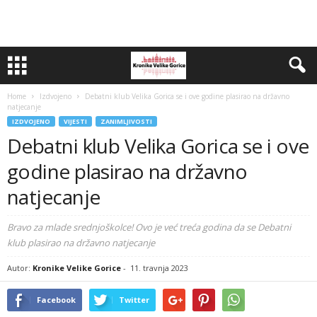
Home
Izdvojeno
Debatni klub Velika Gorica se i ove godine plasirao na državno
natjecanje
IZDVOJENO
VIJESTI
ZANIMLJIVOSTI
Debatni klub Velika Gorica se i ove
godine plasirao na državno
natjecanje
Bravo za mlade srednjoškolce! Ovo je već treća godina da se Debatni
klub plasirao na državno natjecanje
Autor:
Kronike Velike Gorice
-
11. travnja 2023
Facebook
Twitter