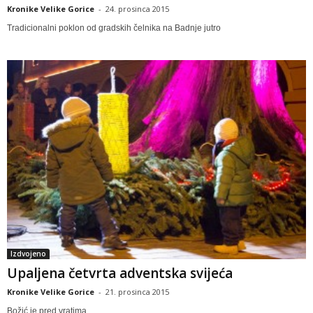
Kronike Velike Gorice
-
24. prosinca 2015
Tradicionalni poklon od gradskih čelnika na Badnje jutro
Izdvojeno
Upaljena četvrta adventska svijeća
Kronike Velike Gorice
-
21. prosinca 2015
Božić je pred vratima...