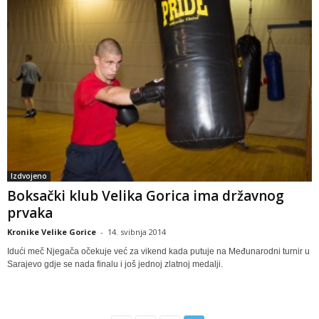
Izdvojeno
Boksački klub Velika Gorica ima državnog
prvaka
Kronike Velike Gorice
-
14. svibnja 2014
Idući meč Njegača očekuje već za vikend kada putuje na Međunarodni turnir u
Sarajevo gdje se nada finalu i još jednoj zlatnoj medalji.