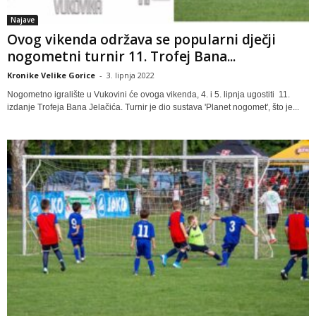
Najave
Ovog vikenda održava se popularni dječji
nogometni turnir 11. Trofej Bana...
Kronike Velike Gorice
-
3. lipnja 2022
Nogometno igralište u Vukovini će ovoga vikenda, 4. i 5. lipnja ugostiti 11.
izdanje Trofeja Bana Jelačića. Turnir je dio sustava 'Planet nogomet', što je...