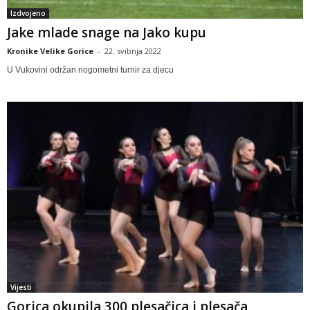
Izdvojeno
Jake mlade snage na Jako kupu
Kronike Velike Gorice
-
22. svibnja 2022
U Vukovini održan nogometni turnir za djecu
Vijesti
Gorica okupila 300 plesačica i plesača