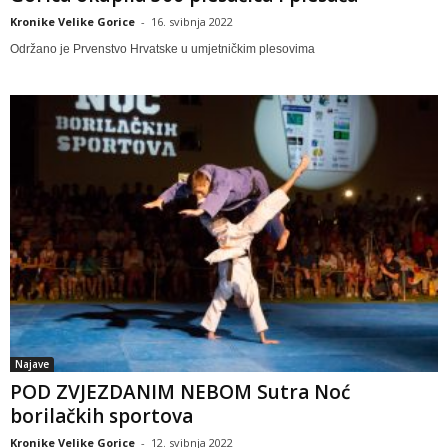
Kronike Velike Gorice
-
16. svibnja 2022
Održano je Prvenstvo Hrvatske u umjetničkim plesovima
Najave
POD ZVJEZDANIM NEBOM Sutra Noć
borilačkih sportova
Kronike Velike Gorice
-
12. svibnja 2022