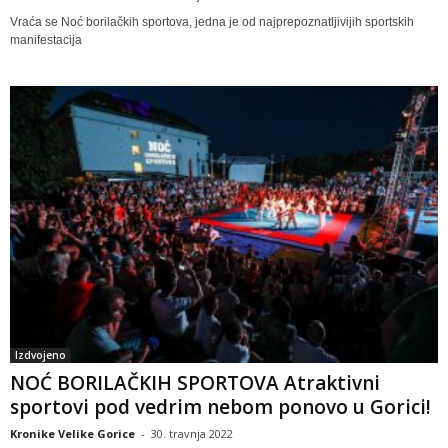
Vraća se Noć borilačkih sportova, jedna je od najprepoznatljivijih sportskih
manifestacija
Izdvojeno
NOĆ BORILAČKIH SPORTOVA Atraktivni
sportovi pod vedrim nebom ponovo u Gorici!
Kronike Velike Gorice
-
30. travnja 2022