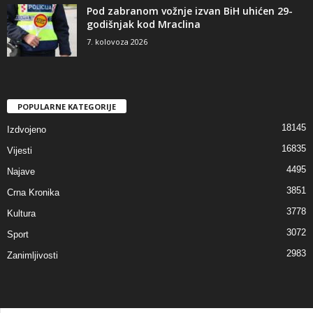
Pod zabranom vožnje izvan BiH uhićen 29-
godišnjak kod Mraclina
7. kolovoza 2026
POPULARNE KATEGORIJE
18145
Izdvojeno
16835
Vijesti
4495
Najave
3851
Crna Kronika
3778
Kultura
3072
Sport
2983
Zanimljivosti