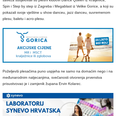
saveza sudjelovali su plesni klubovi Dance Queen iz Kraljevice,
Spin i Step by step iz Zagreba i Megablast iz Velike Gorice, a koji su
pokazali svoje vještine u show danceu, jazz danceu, suvremenom
plesu, baletu i acro-plesu.
Poželjevši plesačima puno uspjeha ne samo na domaćim nego i na
međunarodnim natjecanjima, svečanosti otvorenja prvenstva
prisustvovao je i zamjenik župana Ervin Kolarec.