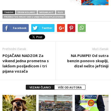
TAGOVI
ERVIN KOLAREC
MEGABLAST
PLES
PRVENSTVO HRVATSKE U UMJETNIČKIM PLESOVIMA
Facebook
Twitter
Prethodni članak
Idući članak
POJAČANI NADZOR Za
NA PUMPE! Od sutra
vikend jedna prometna s
benzin ponovo skuplji,
lakšom posljedicom i tri
dizel nešto jeftiniji
pijana vozača
VEZANI ČLANCI
VIŠE OD AUTORA