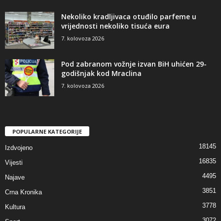
Nekoliko kradljivaca otuđilo parfeme u
vrijednosti nekoliko tisuća eura
7. kolovoza 2026
Pod zabranom vožnje izvan BiH uhićen 29-
godišnjak kod Mraclina
7. kolovoza 2026
POPULARNE KATEGORIJE
18145
Izdvojeno
16835
Vijesti
4495
Najave
3851
Crna Kronika
3778
Kultura
3072