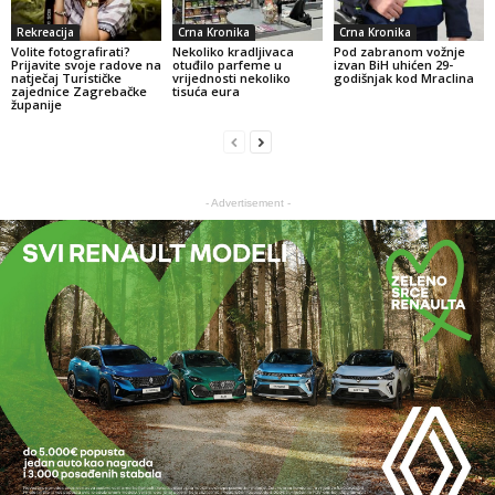
Rekreacija
Crna Kronika
Crna Kronika
Volite fotografirati?
Nekoliko kradljivaca
Pod zabranom vožnje
Prijavite svoje radove na
otuđilo parfeme u
izvan BiH uhićen 29-
natječaj Turističke
vrijednosti nekoliko
godišnjak kod Mraclina
zajednice Zagrebačke
tisuća eura
županije
- Advertisement -