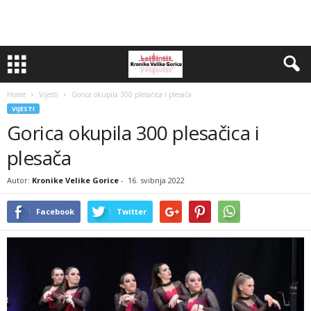
Home
Vijesti
Gorica okupila 300 plesačica i plesača
VIJESTI
Gorica okupila 300 plesačica i
plesača
Autor:
Kronike Velike Gorice
-
16. svibnja 2022
Facebook
Twitter