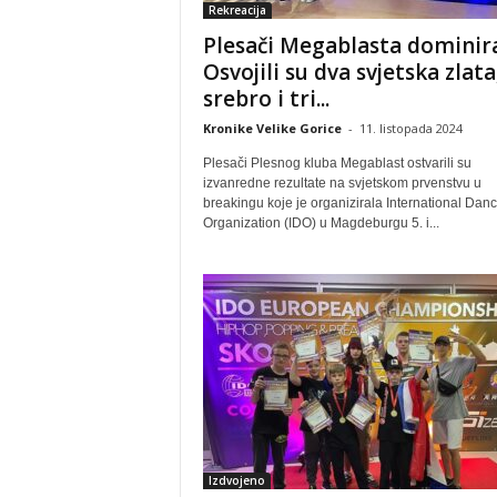
Rekreacija
Plesači Megablasta dominira
Osvojili su dva svjetska zlata
srebro i tri...
Kronike Velike Gorice
-
11. listopada 2024
Plesači Plesnog kluba Megablast ostvarili su
izvanredne rezultate na svjetskom prvenstvu u
breakingu koje je organizirala International Dan
Organization (IDO) u Magdeburgu 5. i...
Izdvojeno