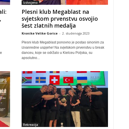
Izdvojeno
li:
Plesni klub Megablast na
,
svjetskom prvenstvu osvojio
šest zlatnih medalja
Kronike Velike Gorice
-
2. studenoga 2023
Plesni klub Megablast ponovno je postao sinonim za
izvanredne uspjehe! Na svjetskom prvenstvu u break
ce
danceu, koje se održalo u Kielceu Poljska, su
apsolutno...
Rekreacija