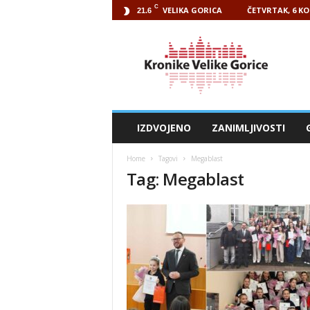
C
VELIKA GORICA
ČETVRTAK, 6 KO
21.6
Kronike
Velike
Gorice
IZDVOJENO
ZANIMLJIVOSTI
Home
Tagovi
Megablast
Tag: Megablast