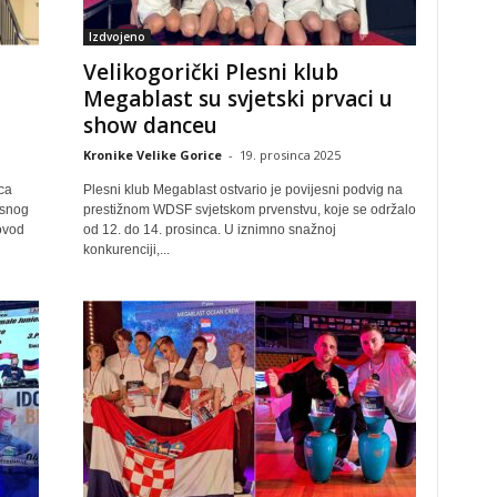
Izdvojeno
Velikogorički Plesni klub
Megablast su svjetski prvaci u
show danceu
Kronike Velike Gorice
-
19. prosinca 2025
ca
Plesni klub Megablast ostvario je povijesni podvig na
esnog
prestižnom WDSF svjetskom prvenstvu, koje se održalo
ovod
od 12. do 14. prosinca. U iznimno snažnoj
konkurenciji,...