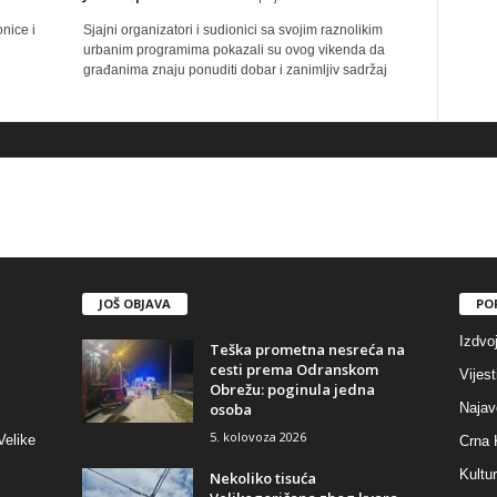
onice i
Sjajni organizatori i sudionici sa svojim raznolikim
urbanim programima pokazali su ovog vikenda da
građanima znaju ponuditi dobar i zanimljiv sadržaj
JOŠ OBJAVA
PO
Izdvo
Teška prometna nesreća na
cesti prema Odranskom
Vijest
Obrežu: poginula jedna
osoba
Najav
5. kolovoza 2026
Velike
Crna 
Kultu
Nekoliko tisuća