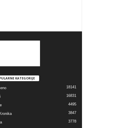
PULARNE KATEGORIJE
18141
jeno
16831
i
4495
e
3847
Kronika
3778
ra