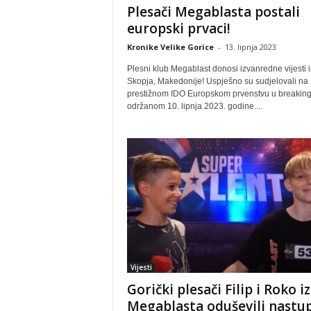
Plesači Megablasta postali
europski prvaci!
Kronike Velike Gorice
-
13. lipnja 2023
Plesni klub Megablast donosi izvanredne vijesti i
Skopja, Makedonije! Uspješno su sudjelovali na
prestižnom IDO Europskom prvenstvu u breakin
održanom 10. lipnja 2023. godine....
Vijesti
Gorički plesači Filip i Roko iz
Megablasta oduševili nast