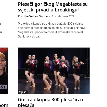
Plesači goričkog Megablasta su
svjetski prvaci u breakingu!
Kronike Velike Gorice
-
2. studenoga 2022
z
Proteklog vikenda se u Grazu održalo IDO svjetsko
prvenstvo u breakingu na kojem su nastupili članovi
gu
Megablasta i ponovno ostvarili vrhunske rezultate!
Seniorska ekipa...
Vijesti
Gorica okupila 300 plesačica i
upom
plesača