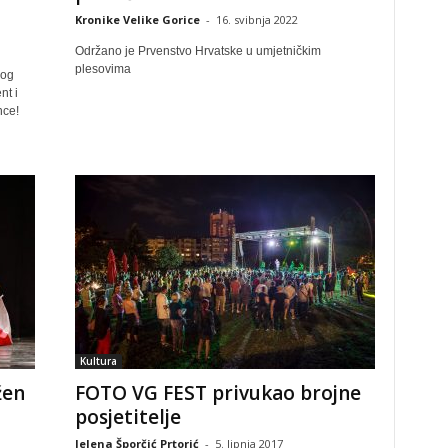
Kronike Velike Gorice
-
16. svibnja 2022
Održano je Prvenstvo Hrvatske u umjetničkim
plesovima
nog
nt i
nce!
Kultura
žen
FOTO VG FEST privukao brojne
posjetitelje
Jelena Šporčić Prtorić
-
5. lipnja 2017