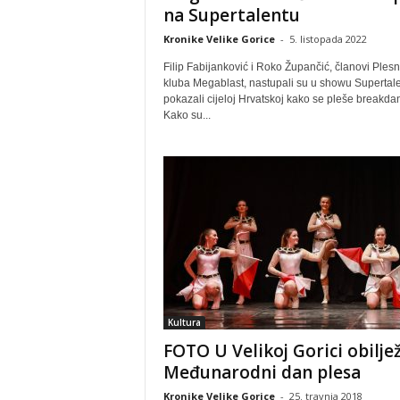
na Supertalentu
Kronike Velike Gorice
-
5. listopada 2022
Filip Fabijanković i Roko Župančić, članovi Ples
kluba Megablast, nastupali su u showu Supertale
pokazali cijeloj Hrvatskoj kako se pleše breakda
Kako su...
Kultura
FOTO U Velikoj Gorici obilje
Međunarodni dan plesa
Kronike Velike Gorice
-
25. travnja 2018