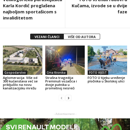
Karla Kordić proglašena
Kučama, izvode se u dvije
najboljom sportašicom s
faze
invaliditetom
VEZANI ČLANCI
VIŠE OD AUTORA
Gospodarstvo
Crna Kronika
FOTO VIJEST
Aglomeracija: Više od
Strašna tragedija:
FOTO U tijeku uređenje
300 kućanstava već se
Preminuli vozačica i
pločnika u Školskoj ulici
priključilo na novu
dvoje putnika u
kanalizacijsku mrežu
prometnoj nesreći
- Advertisement -