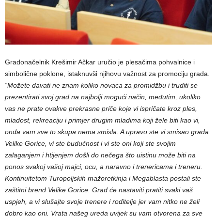
Gradonačelnik Krešimir Ačkar uručio je plesačima pohvalnice i
simbolične poklone, istaknuvši njihovu važnost za promociju grada.
“Možete davati ne znam koliko novaca za promidžbu i truditi se
prezentirati svoj grad na najbolji mogući način, međutim, ukoliko
vas ne prate ovakve prekrasne priče koje vi ispričate kroz ples,
mladost, rekreaciju i primjer drugim mladima koji žele biti kao vi,
onda vam sve to skupa nema smisla. A upravo ste vi smisao grada
Velike Gorice, vi ste budućnost i vi ste oni koji ste svojim
zalaganjem i htijenjem došli do nečega što uistinu može biti na
ponos svakoj vašoj majci, ocu, a naravno i trenericama i treneru.
Kontinuitetom Turopoljskih mažoretkinja i Megablasta postali ste
zaštitni brend Velike Gorice. Grad će nastaviti pratiti svaki vaš
uspjeh, a vi slušajte svoje trenere i roditelje jer vam nitko ne želi
dobro kao oni. Vrata našeg ureda uvijek su vam otvorena za sve