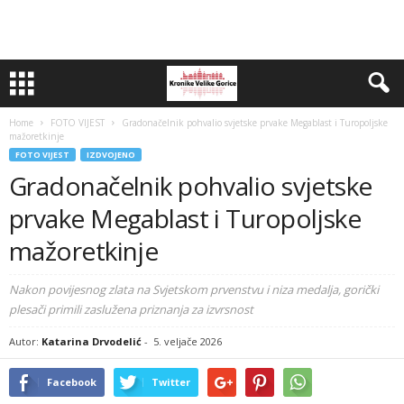
Home
FOTO VIJEST
Gradonačelnik pohvalio svjetske prvake Megablast i Turopoljske
mažoretkinje
FOTO VIJEST
IZDVOJENO
Gradonačelnik pohvalio svjetske
prvake Megablast i Turopoljske
mažoretkinje
Nakon povijesnog zlata na Svjetskom prvenstvu i niza medalja, gorički
plesači primili zaslužena priznanja za izvrsnost
Autor:
Katarina Drvodelić
-
5. veljače 2026
Facebook
Twitter