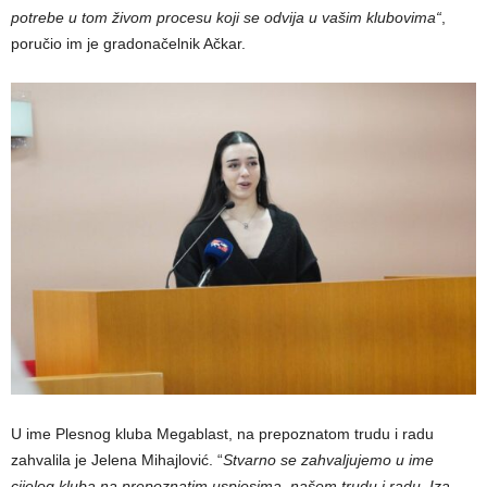
potrebe u tom živom procesu koji se odvija u vašim klubovima“
,
poručio im je gradonačelnik Ačkar.
U ime Plesnog kluba Megablast, na prepoznatom trudu i radu
zahvalila je Jelena Mihajlović. “
Stvarno se zahvaljujemo u ime
cijelog kluba na prepoznatim uspjesima, našem trudu i radu. Iza