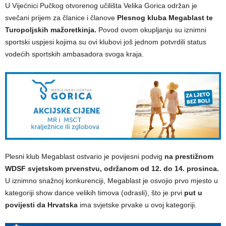
U Vijećnici Pučkog otvorenog učilišta Velika Gorica održan je
svečani prijem za članice i članove
Plesnog kluba Megablast te
Turopoljskih mažoretkinja.
Povod ovom okupljanju su iznimni
sportski uspjesi kojima su ovi klubovi još jednom potvrdili status
vodećih sportskih ambasadora svoga kraja.
Plesni klub Megablast ostvario je povijesni podvig
na prestižnom
WDSF svjetskom prvenstvu, održanom od 12. do 14. prosinca.
U iznimno snažnoj konkurenciji, Megablast je osvojio prvo mjesto u
kategoriji show dance velikih timova (odrasli), što je prvi
put u
povijesti da Hrvatska
ima svjetske prvake u ovoj kategoriji.