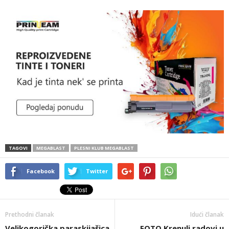
TAGOVI
MEGABLAST
PLESNI KLUB MEGABLAST
Facebook
Twitter
Prethodni članak
Idući članak
Velikogorička paraskijašica
FOTO Krenuli radovi u