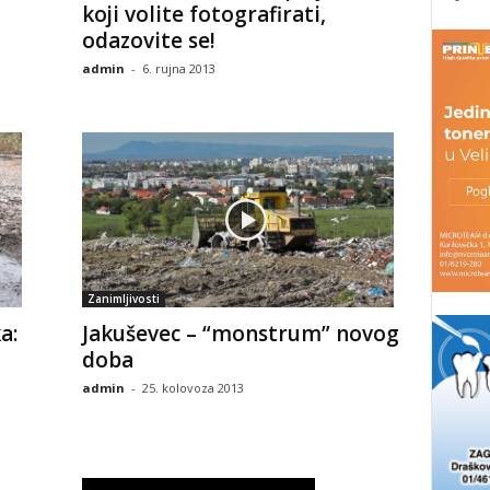
koji volite fotografirati,
odazovite se!
admin
-
6. rujna 2013
Zanimljivosti
a:
Jakuševec – “monstrum” novog
doba
admin
-
25. kolovoza 2013