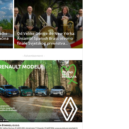
ačke
Od Velike Gorice do New Yorka:
aćina
Ansambl Spanish Brass otvorio
finale Svjetskog prvenstva...
- Advertisement -