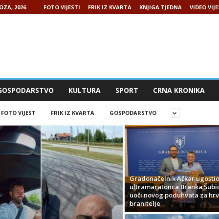
OZA, 2026
FOTO VIJESTI
FRIK IZ KVARTA
KNJIGA TJEDNA
VIDEO VIJE
GOSPODARSTVO
KULTURA
SPORT
CRNA KRONIKA
FOTO VIJEST
FRIK IZ KVARTA
GOSPODARSTVO
Gradonačelnik Ačkar ugosti
ultramaratonca Branka Šubi
uoči novog poduhvata za hrv
branitelje