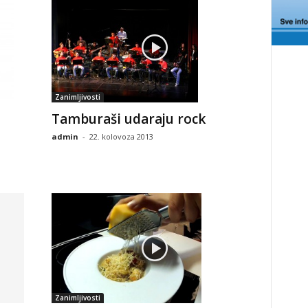
Zanimljivosti
Tamburaši udaraju rock
admin
-
22. kolovoza 2013
Zanimljivosti