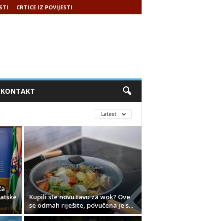
STI
CRTICE IZ POVIJESTI
KONTAKT
Latest
o
ća
atske
Kupili ste novu tavu za wok? Ove
se odmah riješite, povučena je s...