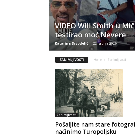
VIDEO Will Smith u Mi
testirao moć Nevere
Katarina Drvodelić
-
22. srpnja 2026
ZANIMLJIVOSTI
Home
Zanimljivosti
Zanimljivosti
Pošaljite nam stare fotografi
načinimo Turopoljsku