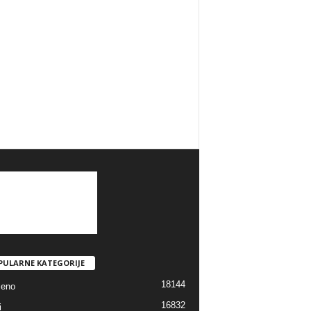
PULARNE KATEGORIJE
18144
jeno
16832
i