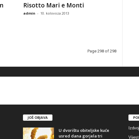
om
Risotto Mari e Monti
admin
-
10. kolovoza 2013
Page 298 of 298
JOŠ OBJAVA
PO
Izdvo
U dvorištu obiteljske kuće
usred dana gorjela tri
Vijest