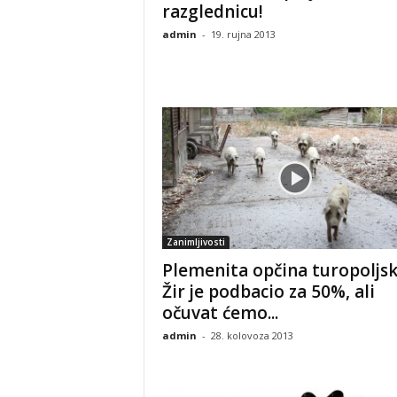
razglednicu!
admin
-
19. rujna 2013
Zanimljivosti
Plemenita opčina turopoljsk
Žir je podbacio za 50%, ali
očuvat ćemo...
admin
-
28. kolovoza 2013