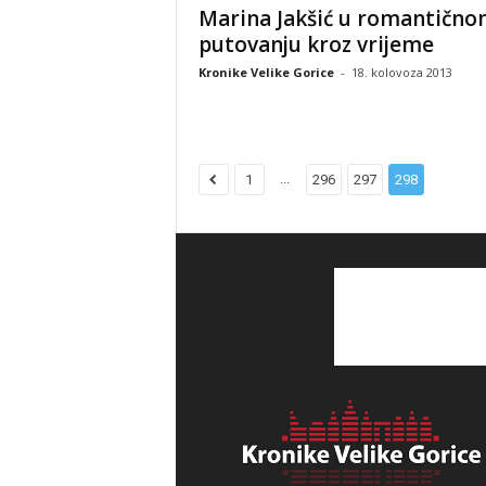
Marina Jakšić u romantičn
putovanju kroz vrijeme
Kronike Velike Gorice
-
18. kolovoza 2013
...
1
296
297
298