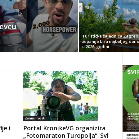
čevcu
Turistička zajednica Zagreb
županije bira najboljeg dom
u 2026. godini
Zanimljivosti
je i
Portal KronikeVG organizira
„Fotomaraton Turopolja“. Svi