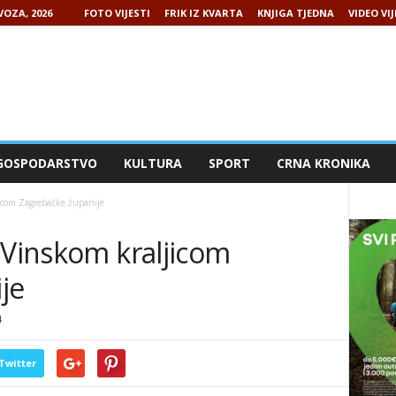
VOZA, 2026
FOTO VIJESTI
FRIK IZ KVARTA
KNJIGA TJEDNA
VIDEO VIJ
GOSPODARSTVO
KULTURA
SPORT
CRNA KRONIKA
jicom Zagrebačke županije
 Vinskom kraljicom
je
4
Twitter