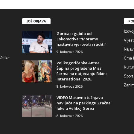
JOŠ OBJAVA
PO
Izdvo
Gorica izgubila od
Lokomotive: “Moramo
Vijest
nastaviti vjerovati i raditi”
Najav
9. kolovoza 2026
Velike
Crna 
Velikogoričanka Antea
Kultu
Šapina proglašena Miss
šarma na natjecanju Bikini
Sport
International 2026.
Zaniml
8. kolovoza 2026
VIDEO Masovna tučnjava
navijača na parkingu Zračne
luke u Velikoj Gorici
8. kolovoza 2026