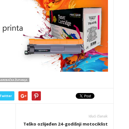
GREBAČKA ŽUPANIJA
Twitter
Idući članak
Teško ozlijeđen 24-godišnji motociklist