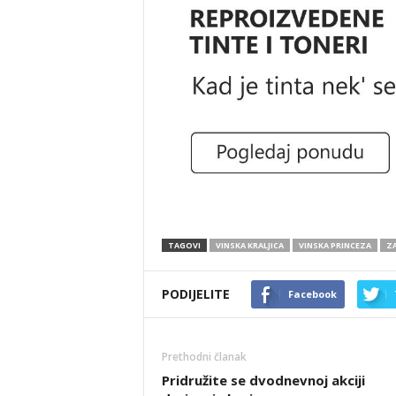
TAGOVI
VINSKA KRALJICA
VINSKA PRINCEZA
ZA
PODIJELITE
Facebook
Prethodni članak
Pridružite se dvodnevnoj akciji