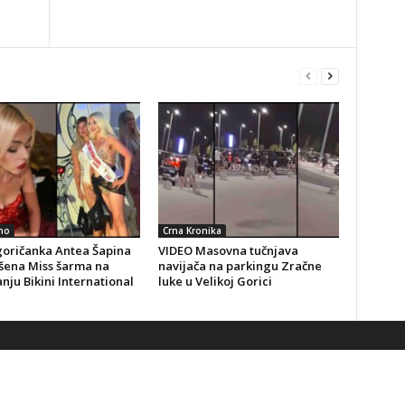
no
Crna Kronika
goričanka Antea Šapina
VIDEO Masovna tučnjava
šena Miss šarma na
navijača na parkingu Zračne
nju Bikini International
luke u Velikoj Gorici