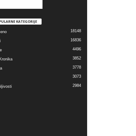
PULARNE KATEGORIJE
18148
jeno
16836
i
4496
e
3852
Kronika
3778
ra
3073
2984
jivosti