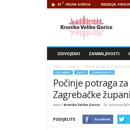
C
VELIKA GORICA
NEDJELJA, 9 KOLO
34
Kronike
Velike
Gorice
IZDVOJENO
ZANIMLJIVOSTI
Home
Izdvojeno
Počinje potraga za Vinskom kral
IZDVOJENO
VIJESTI
ZANIMLJIVOSTI
Počinje potraga za
Zagrebačke župani
Autor:
Kronike Velike Gorice
-
26. kolovoza 201
PODIJELITE
Facebook