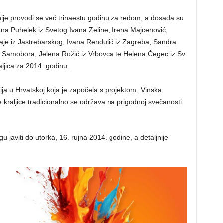
ije provodi se već trinaestu godinu za redom, a dosada su
na Puhelek iz Svetog Ivana Zeline, Irena Majcenović,
raje iz Jastrebarskog, Ivana Rendulić iz Zagreba, Sandra
 iz Samobora, Jelena Rožić iz Vrbovca te Helena Čegec iz Sv.
aljica za 2014. godinu.
ja u Hrvatskoj koja je započela s projektom „Vinska
e kraljice tradicionalno se održava na prigodnoj svečanosti,
 javiti do utorka, 16. rujna 2014. godine, a detaljnije