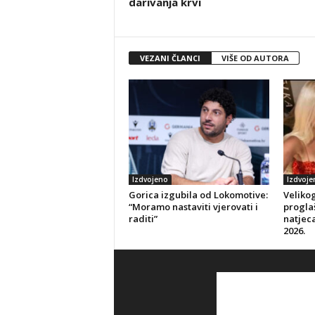
darivanja krvi
VEZANI ČLANCI
VIŠE OD AUTORA
Izdvojeno
Izdvoje
Gorica izgubila od Lokomotive:
Veliko
“Moramo nastaviti vjerovati i
progla
raditi”
natjeca
2026.