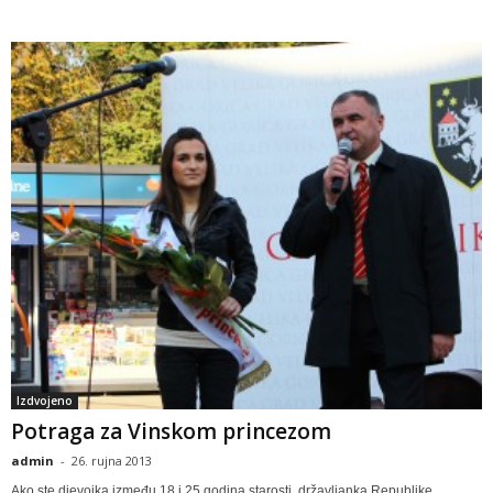
Izdvojeno
Potraga za Vinskom princezom
admin
-
26. rujna 2013
Ako ste djevojka između 18 i 25 godina starosti, državljanka Republike