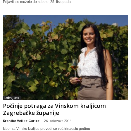
Prijaviti se možete do subote, 25. listopada
Izdvojeno
Počinje potraga za Vinskom kraljicom
Zagrebačke županije
Kronike Velike Gorice
-
26. kolovoza 2014
Izbor za Vinsku kraljicu provodi se već trinaestu godinu