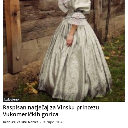
Izdvojeno
Raspisan natječaj za Vinsku princezu
Vukomeričkih gorica
Kronike Velike Gorice
-
9. rujna 2014