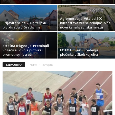
Aglomeracija: Više od 300
Prijavite se na 2. Obiteljsku
kućanstava već se priključilo na
biciklijadu u Gradićima
novu kanalizacijsku mrežu
Strašna tragedija: Preminuli
vozačica i dvoje putnika u
FOTO U tijeku uređenje
prometnoj nesreći
pločnika u Školskoj ulici
IZDVOJENO
Home
Izdvojeno