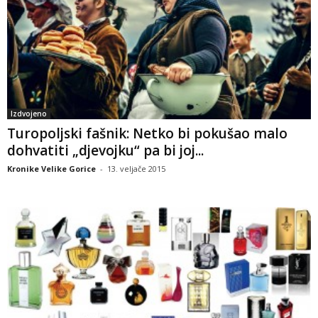
Izdvojeno
Turopoljski fašnik: Netko bi pokušao malo
dohvatiti „djevojku“ pa bi joj...
Kronike Velike Gorice
-
13. veljače 2015