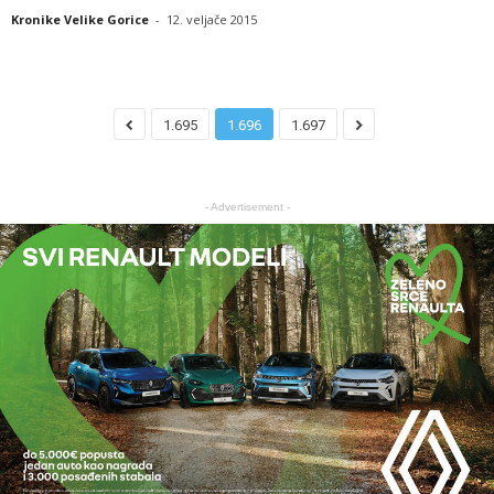
Kronike Velike Gorice
-
12. veljače 2015
1.695
1.696
1.697
- Advertisement -