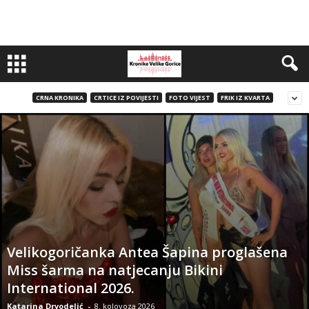
CRNA KRONIKA
CRTICE IZ POVIJESTI
FOTO VIJEST
FRIK IZ KVARTA
Velikogoričanka Antea Šapina proglašena
Miss šarma na natjecanju Bikini
International 2026.
Katarina Drvodelić
-
8. kolovoza 2026