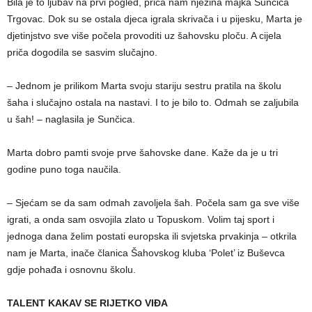
Bila je to ljubav na prvi pogled, priča nam njezina majka Sunčica
Trgovac. Dok su se ostala djeca igrala skrivača i u pijesku, Marta je
djetinjstvo sve više počela provoditi uz šahovsku ploču. A cijela
priča dogodila se sasvim slučajno.
– Jednom je prilikom Marta svoju stariju sestru pratila na školu
šaha i slučajno ostala na nastavi. I to je bilo to. Odmah se zaljubila
u šah! – naglasila je Sunčica.
Marta dobro pamti svoje prve šahovske dane. Kaže da je u tri
godine puno toga naučila.
– Sjećam se da sam odmah zavoljela šah. Počela sam ga sve više
igrati, a onda sam osvojila zlato u Topuskom. Volim taj sport i
jednoga dana želim postati europska ili svjetska prvakinja – otkrila
nam je Marta, inače članica Šahovskog kluba ‘Polet’ iz Buševca
gdje pohađa i osnovnu školu.
TALENT KAKAV SE RIJETKO VIĐA