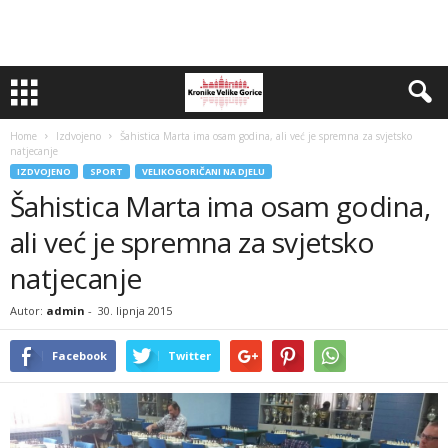
Home
Izdvojeno
Šahistica Marta ima osam godina, ali već je spremna za svjetsko
natjecanje
IZDVOJENO
SPORT
VELIKOGORIČANI NA DJELU
Šahistica Marta ima osam godina,
ali već je spremna za svjetsko
natjecanje
Autor:
admin
-
30. lipnja 2015
Facebook
Twitter