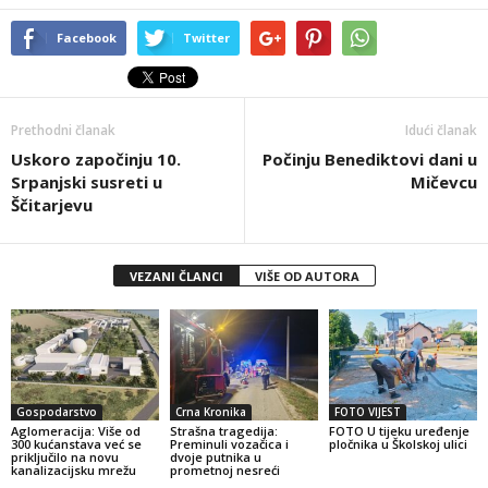
Facebook
Twitter
Prethodni članak
Idući članak
Uskoro započinju 10.
Počinju Benediktovi dani u
Srpanjski susreti u
Mičevcu
Ščitarjevu
VEZANI ČLANCI
VIŠE OD AUTORA
Gospodarstvo
Crna Kronika
FOTO VIJEST
Aglomeracija: Više od
Strašna tragedija:
FOTO U tijeku uređenje
300 kućanstava već se
Preminuli vozačica i
pločnika u Školskoj ulici
priključilo na novu
dvoje putnika u
kanalizacijsku mrežu
prometnoj nesreći