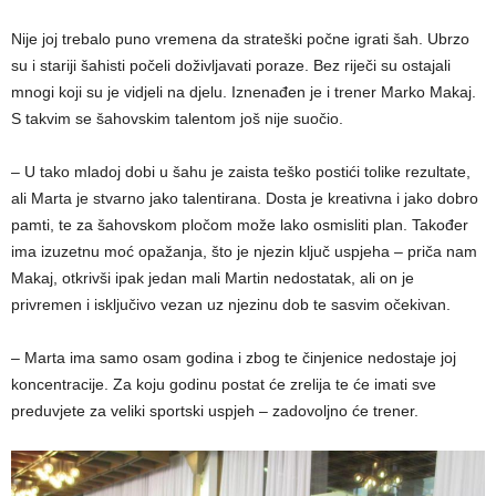
Nije joj trebalo puno vremena da strateški počne igrati šah. Ubrzo
su i stariji šahisti počeli doživljavati poraze. Bez riječi su ostajali
mnogi koji su je vidjeli na djelu. Iznenađen je i trener Marko Makaj.
S takvim se šahovskim talentom još nije suočio.
– U tako mladoj dobi u šahu je zaista teško postići tolike rezultate,
ali Marta je stvarno jako talentirana. Dosta je kreativna i jako dobro
pamti, te za šahovskom pločom može lako osmisliti plan. Također
ima izuzetnu moć opažanja, što je njezin ključ uspjeha – priča nam
Makaj, otkrivši ipak jedan mali Martin nedostatak, ali on je
privremen i isključivo vezan uz njezinu dob te sasvim očekivan.
– Marta ima samo osam godina i zbog te činjenice nedostaje joj
koncentracije. Za koju godinu postat će zrelija te će imati sve
preduvjete za veliki sportski uspjeh – zadovoljno će trener.