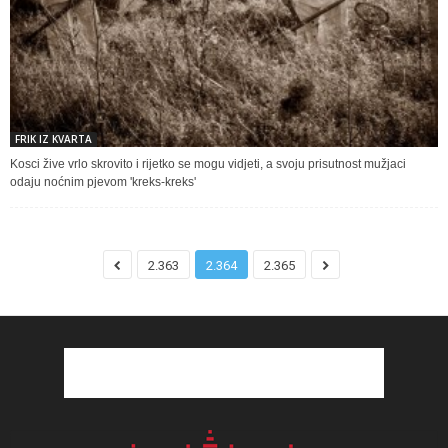
FRIK IZ KVARTA
Kosci žive vrlo skrovito i rijetko se mogu vidjeti, a svoju prisutnost mužjaci
odaju noćnim pjevom 'kreks-kreks'
2.363
2.364
2.365