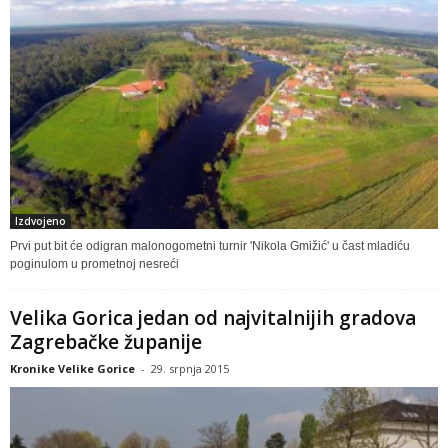
Izdvojeno
Prvi put bit će odigran malonogometni turnir 'Nikola Gmižić' u čast mladiću
poginulom u prometnoj nesreći
Velika Gorica jedan od najvitalnijih gradova
Zagrebačke županije
Kronike Velike Gorice
-
29. srpnja 2015