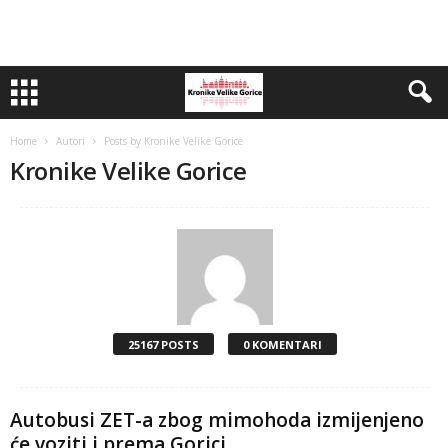
Home
Autori
Posts by Kronike Velike Gorice
Kronike Velike Gorice
25167 POSTS
0 KOMENTARI
Autobusi ZET-a zbog mimohoda izmijenjeno
će voziti i prema Gorici