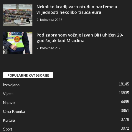
Nekoliko kradljivaca otuđilo parfeme u
vrijednosti nekoliko tisuća eura
7. kolovoza 2026
Pod zabranom vožnje izvan BiH uhićen 29-
godišnjak kod Mraclina
7. kolovoza 2026
POPULARNE KATEGORIJE
18145
Izdvojeno
16835
Vijesti
4495
Najave
3851
Crna Kronika
3778
Kultura
3072
Sport