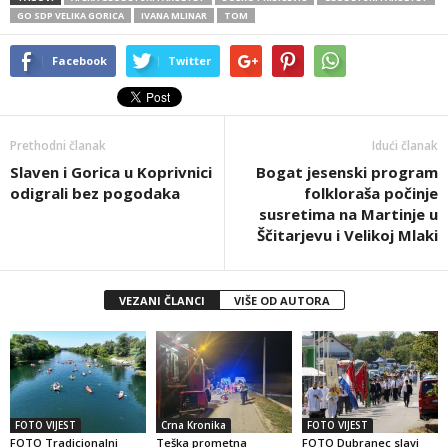
GO SDP VELIKA GORICA
IVANA MLINAR
TOM
Facebook
Twitter
Prethodni članak
Idući članak
Slaven i Gorica u Koprivnici
Bogat jesenski program
odigrali bez pogodaka
folkloraša počinje
susretima na Martinje u
Ščitarjevu i Velikoj Mlaki
VEZANI ČLANCI
VIŠE OD AUTORA
FOTO VIJEST
Crna Kronika
FOTO VIJEST
FOTO Tradicionalni
Teška prometna
FOTO Dubranec slavi