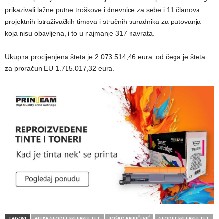
prikazivali lažne putne troškove i dnevnice za sebe i 11 članova
projektnih istraživačkih timova i stručnih suradnika za putovanja
koja nisu obavljena, i to u najmanje 317 navrata.
Ukupna procijenjena šteta je 2.073.514,46 eura, od čega je šteta
za proračun EU 1.715.017,32 eura.
TAGOVI
AFERA GEODETSKI FAKULTET
BOŠKO PRIBIČEVIĆ
GEODETSKI FAKULTET