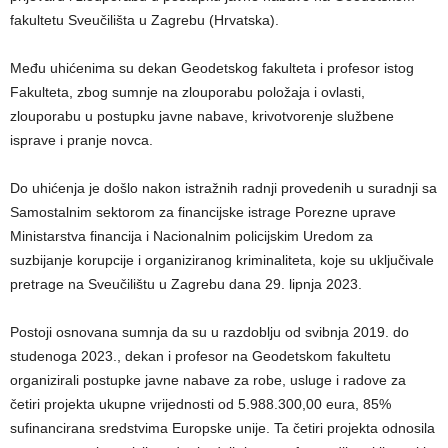
fakultetu Sveučilišta u Zagrebu (Hrvatska).
Među uhićenima su dekan Geodetskog fakulteta i profesor istog
Fakulteta, zbog sumnje na zlouporabu položaja i ovlasti,
zlouporabu u postupku javne nabave, krivotvorenje službene
isprave i pranje novca.
Do uhićenja je došlo nakon istražnih radnji provedenih u suradnji sa
Samostalnim sektorom za financijske istrage Porezne uprave
Ministarstva financija i Nacionalnim policijskim Uredom za
suzbijanje korupcije i organiziranog kriminaliteta, koje su uključivale
pretrage na Sveučilištu u Zagrebu dana 29. lipnja 2023.
Postoji osnovana sumnja da su u razdoblju od svibnja 2019. do
studenoga 2023., dekan i profesor na Geodetskom fakultetu
organizirali postupke javne nabave za robe, usluge i radove za
četiri projekta ukupne vrijednosti od 5.988.300,00 eura, 85%
sufinancirana sredstvima Europske unije. Ta četiri projekta odnosila