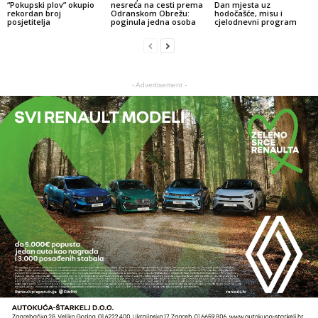
“Pokupski plov” okupio
nesreća na cesti prema
Dan mjesta uz
rekordan broj
Odranskom Obrežu:
hodočašće, misu i
posjetitelja
poginula jedna osoba
cjelodnevni program
- Advertisement -