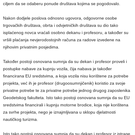
ciljem da se odaberu ponude društava kojima se pogodovalo.
Nakon dodjele poslova odnosno ugovora, odgovorne osobe
trgovačkih društava, obrta i odvjetničkih društava su dio tako
isplaćenog novca vraćali osobno dekanu i profesoru, a također su
vršili plaćanja nevjerodostojnih računa za radove izvedene na
njihovim privatnim posjedima.
Također postoji osnovana sumnja da su dekan i profesor proveli i
postupke nabave za kupnju vozila, čija nabava je također
financirana EU sredstvima, a koja vozila nisu korištene za potrebe
projekta, već ih je profesor (drugoosumnjičenik) koristio za svoje
privatne potrebe te za privatne potrebe jednog drugog zaposlenika
Geodetskog fakulteta. Isto tako postoji osnovana sumnja da su EU
sredstvima financirali i kupnju motorne brodice, koja nije korištena
za svrhe projekta, nego je iznajmljivana u sklopu djelatnosti
nautičkog turizma.
Isto tako postoji osnovana sumnja da su dekan i profesor iz istrage