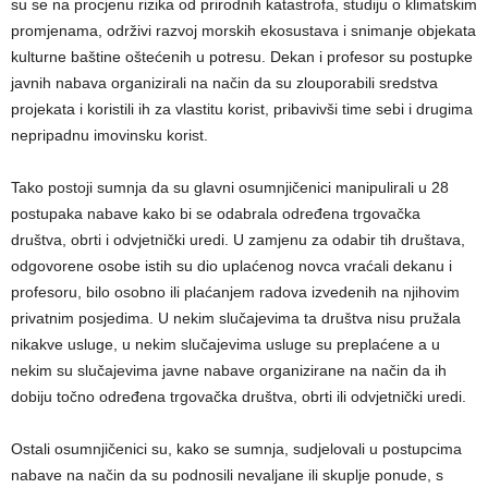
su se na procjenu rizika od prirodnih katastrofa, studiju o klimatskim
promjenama, održivi razvoj morskih ekosustava i snimanje objekata
kulturne baštine oštećenih u potresu. Dekan i profesor su postupke
javnih nabava organizirali na način da su zlouporabili sredstva
projekata i koristili ih za vlastitu korist, pribavivši time sebi i drugima
nepripadnu imovinsku korist.
Tako postoji sumnja da su glavni osumnjičenici manipulirali u 28
postupaka nabave kako bi se odabrala određena trgovačka
društva, obrti i odvjetnički uredi. U zamjenu za odabir tih društava,
odgovorene osobe istih su dio uplaćenog novca vraćali dekanu i
profesoru, bilo osobno ili plaćanjem radova izvedenih na njihovim
privatnim posjedima. U nekim slučajevima ta društva nisu pružala
nikakve usluge, u nekim slučajevima usluge su preplaćene a u
nekim su slučajevima javne nabave organizirane na način da ih
dobiju točno određena trgovačka društva, obrti ili odvjetnički uredi.
Ostali osumnjičenici su, kako se sumnja, sudjelovali u postupcima
nabave na način da su podnosili nevaljane ili skuplje ponude, s