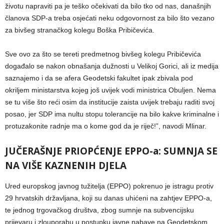
životu napraviti pa je teško očekivati da bilo tko od nas, današnjih
članova SDP-a treba osjećati neku odgovornost za bilo što vezano
za bivšeg stranačkog kolegu Boška Pribičevića.
Sve ovo za što se tereti predmetnog bivšeg kolegu Pribičevića
događalo se nakon obnašanja dužnosti u Velikoj Gorici, ali iz medija
saznajemo i da se afera Geodetski fakultet ipak zbivala pod
okriljem ministarstva kojeg još uvijek vodi ministrica Obuljen. Nema
se tu više što reći osim da institucije zaista uvijek trebaju raditi svoj
posao, jer SDP ima nultu stopu tolerancije na bilo kakve kriminalne i
protuzakonite radnje ma o kome god da je riječ!”, navodi Mlinar.
JUČERAŠNJE PRIOPĆENJE EPPO-a: SUMNJA SE
NA VIŠE KAZNENIH DJELA
Ured europskog javnog tužitelja (EPPO) pokrenuo je istragu protiv
29 hrvatskih državljana, koji su danas uhićeni na zahtjev EPPO-a,
te jednog trgovačkog društva, zbog sumnje na subvencijsku
prijevaru i zlouporabu u postupku javne nabave na Geodetskom