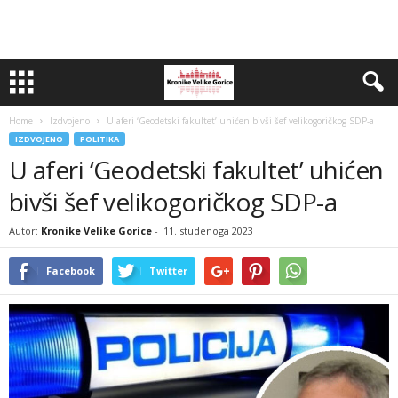
Home
Izdvojeno
U aferi ‘Geodetski fakultet’ uhićen bivši šef velikogoričkog SDP-a
IZDVOJENO
POLITIKA
U aferi ‘Geodetski fakultet’ uhićen
bivši šef velikogoričkog SDP-a
Autor:
Kronike Velike Gorice
-
11. studenoga 2023
Facebook
Twitter