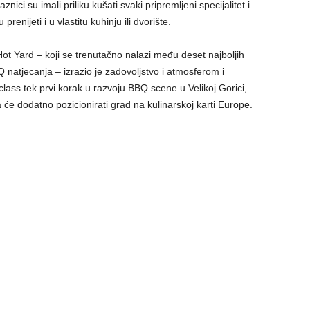
znici su imali priliku kušati svaki pripremljeni specijalitet i
nijeti i u vlastitu kuhinju ili dvorište.
ot Yard – koji se trenutačno nalazi među deset najboljih
natjecanja – izrazio je zadovoljstvo i atmosferom i
class tek prvi korak u razvoju BBQ scene u Velikoj Gorici,
a će dodatno pozicionirati grad na kulinarskoj karti Europe.