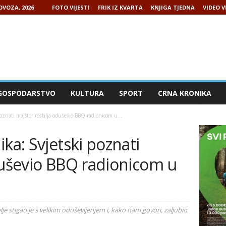
OVOZA, 2026
FOTO VIJESTI
FRIK IZ KVARTA
KNJIGA TJEDNA
VIDEO V
GOSPODARSTVO
KULTURA
SPORT
CRNA KRONIKA
oznati majstor roštilja oduševio BBQ radionicom u...
ka: Svjetski poznati
duševio BBQ radionicom u
je stigao je s velikim oduševljenjem i, kako nam govori, zaljubio