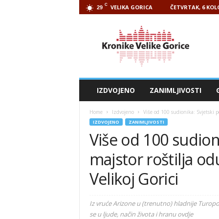
C
VELIKA GORICA
ČETVRTAK, 6 KOL
29
Kronike
Velike
Gorice
IZDVOJENO
ZANIMLJIVOSTI
Home
Izdvojeno
Više od 100 sudionika: Svjetski p
IZDVOJENO
ZANIMLJIVOSTI
Više od 100 sudioni
majstor roštilja o
Velikoj Gorici
Iz vruće Arizone u (trenutno) hladnije Turopol
se u ljude, način života i hranu ovdje