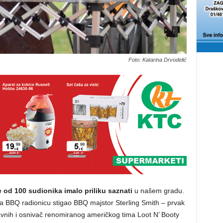
Foto: Katarina Drvodelić
e od 100 sudionika imalo priliku saznati
u našem gradu.
na BBQ radionicu stigao BBQ majstor Sterling Smith – prvak
avnih i osnivač renomiranog američkog tima Loot N’ Booty