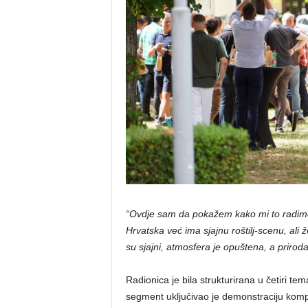
“Ovdje sam da pokažem kako mi to radimo 
Hrvatska već ima sjajnu roštilj-scenu, ali ž
su sjajni, atmosfera je opuštena, a prirod
Radionica je bila strukturirana u četiri tema
segment uključivao je demonstraciju kompl