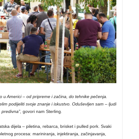
u Americi – od pripreme i začina, do tehnike pečenja.
elim podijeliti svoje znanje i iskustvo. Oduševljen sam – ljudi
a predivna”,
govori nam Sterling.
tska dijela – piletina, rebarca, brisket i pulled pork. Svaki
etnog procesa: mariniranja, injektiranja, začinjavanja,