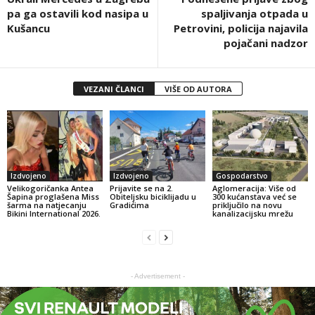
pa ga ostavili kod nasipa u
spaljivanja otpada u
Kušancu
Petrovini, policija najavila
pojačani nadzor
VEZANI ČLANCI
VIŠE OD AUTORA
Izdvojeno
Izdvojeno
Gospodarstvo
Velikogoričanka Antea
Prijavite se na 2.
Aglomeracija: Više od
Šapina proglašena Miss
Obiteljsku biciklijadu u
300 kućanstava već se
šarma na natjecanju
Gradićima
priključilo na novu
Bikini International 2026.
kanalizacijsku mrežu
- Advertisement -