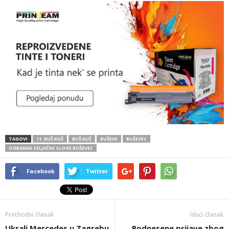
TAGOVI
11. BUŠ KUŠ
BUŠ KUŠ
BUŠEVE
BUŠEVEC
OGRANAK SELJAČKE SLOGE BUŠEVEC
Facebook
Twitter
Prethodni članak
Idući članak
Ukrali Mercedes u Zagrebu
Podnesene prijave zbog