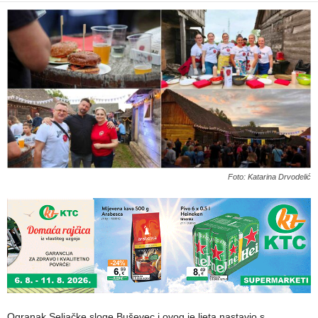
Foto: Katarina Drvodelić
Ogranak Seljačke sloge Buševec i ovog je ljeta nastavio s