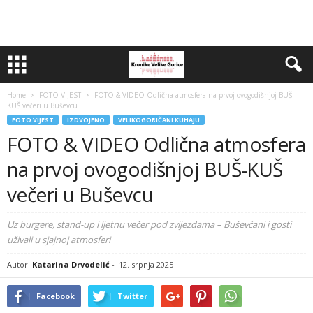
Home
FOTO VIJEST
FOTO & VIDEO Odlična atmosfera na prvoj ovogodišnjoj BUŠ-
KUŠ večeri u Buševcu
FOTO VIJEST
IZDVOJENO
VELIKOGORIČANI KUHAJU
FOTO & VIDEO Odlična atmosfera
na prvoj ovogodišnjoj BUŠ-KUŠ
večeri u Buševcu
Uz burgere, stand-up i ljetnu večer pod zvijezdama – Buševčani i gosti
uživali u sjajnoj atmosferi
Autor:
Katarina Drvodelić
-
12. srpnja 2025
Facebook
Twitter