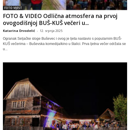
FOTO VIJEST
FOTO & VIDEO Odlična atmosfera na prvoj
ovogodišnjoj BUŠ-KUŠ večeri u...
Katarina Drvodelić
-
12. srpnja 2025
Ogranak Seljačke sloge Buševec i ovog je ljeta nastavio s popularnim BUŠ-
KUŠ večerima – Buševska komedija/kino u štalici. Prva ljetna večer održala se
u...