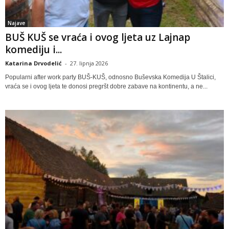
Najave
BUŠ KUŠ se vraća i ovog ljeta uz Lajnap
komediju i...
Katarina Drvodelić
-
27. lipnja 2026
Popularni after work party BUŠ-KUŠ, odnosno Buševska Komedija U Štalici,
vraća se i ovog ljeta te donosi pregršt dobre zabave na kontinentu, a ne...