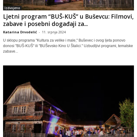
Izdvojeno
Ljetni program “BUŠ-KUŠ” u Buševcu: Filmovi,
zabave i posebni događaji za...
Katarina Drvodelić
-
11. srpnja 2024
U sklopu programa "Kultura za velike i male," Buševec i ovog ljeta ponovo
donosi "BUŠ-KUŠ" ili "BUŠevsko Kino U Štalici." Uzbudljivi programi, tematske
zabave...