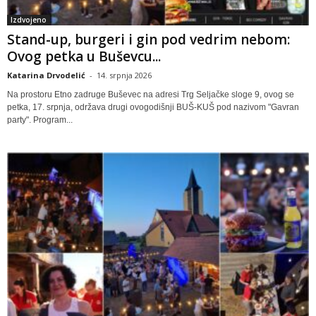
Izdvojeno
Stand-up, burgeri i gin pod vedrim nebom:
Ovog petka u Buševcu...
Katarina Drvodelić
-
14. srpnja 2026
Na prostoru Etno zadruge Buševec na adresi Trg Seljačke sloge 9, ovog se
petka, 17. srpnja, održava drugi ovogodišnji BUŠ-KUŠ pod nazivom "Gavran
party". Program...