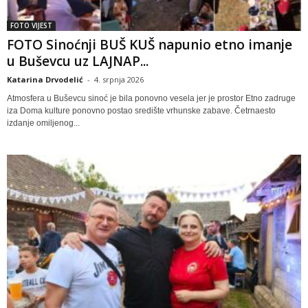
FOTO VIJEST
FOTO Sinoćnji BUŠ KUŠ napunio etno imanje
u Buševcu uz LAJNAP...
Katarina Drvodelić
-
4. srpnja 2026
Atmosfera u Buševcu sinoć je bila ponovno vesela jer je prostor Etno zadruge
iza Doma kulture ponovno postao središte vrhunske zabave. Četrnaesto
izdanje omiljenog...