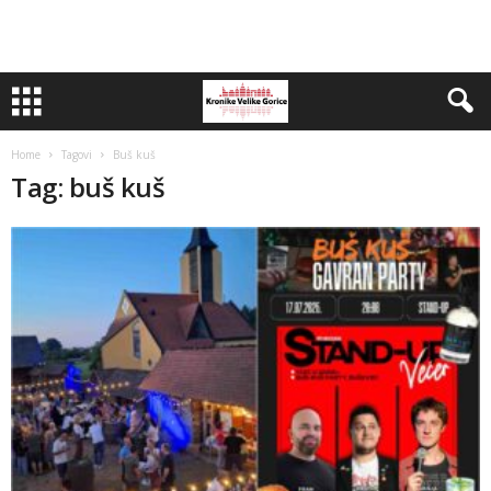
Home
Tagovi
Buš kuš
Tag: buš kuš