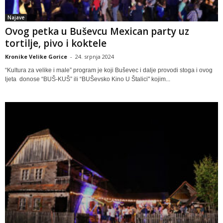
Najave
Ovog petka u Buševcu Mexican party uz
tortilje, pivo i koktele
Kronike Velike Gorice
-
24. srpnja 2024
“Kultura za velike i male” program je koji Buševec i dalje provodi stoga i ovog
ljeta donose “BUŠ-KUŠ” ili “BUŠevsko Kino U Štalici" kojim...