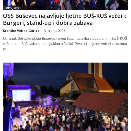
Izdvojeno
OSS Buševec najavljuje ljetne BUŠ-KUŠ večeri:
Burgeri, stand-up i dobra zabava
Kronike Velike Gorice
-
3. srpnja 2025
Ogranak Seljačke sloge Buševec i ovog ljeta nastavlja s popularnim BUŠ-KUŠ
večerima – Buševska komedija/kino u štalici. Prva od tri ljetne večeri zakazana
je...