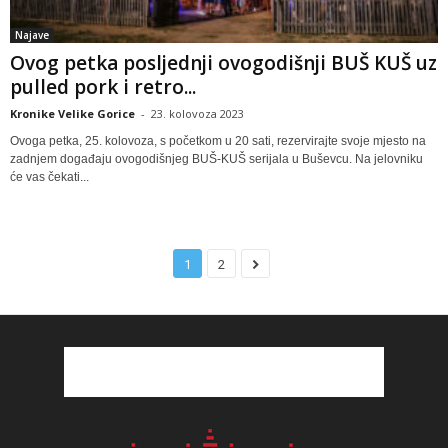
Najave
Ovog petka posljednji ovogodišnji BUŠ KUŠ uz
pulled pork i retro...
Kronike Velike Gorice
-
23. kolovoza 2023
Ovoga petka, 25. kolovoza, s početkom u 20 sati, rezervirajte svoje mjesto na
zadnjem događaju ovogodišnjeg BUŠ-KUŠ serijala u Buševcu. Na jelovniku
će vas čekati...
1
2