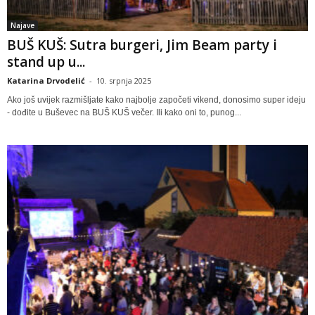
Najave
BUŠ KUŠ: Sutra burgeri, Jim Beam party i
stand up u...
Katarina Drvodelić
-
10. srpnja 2025
Ako još uvijek razmišljate kako najbolje započeti vikend, donosimo super ideju
- dođite u Buševec na BUŠ KUŠ večer. Ili kako oni to, punog...