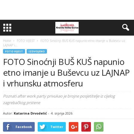
Home
FOTO VIJEST
FOTO Sinoćnji BUŠ KUŠ napunio etno imanje u Buševcu uz
LAJNAP i...
FOTO VIJEST
IZDVOJENO
FOTO Sinoćnji BUŠ KUŠ napunio
etno imanje u Buševcu uz LAJNAP
i vrhunsku atmosferu
Poznati after work party privukao je brojne posjetitelje iz cijelog
zagrebačkog prstene
Autor:
Katarina Drvodelić
-
4. srpnja 2026
Facebook
Twitter