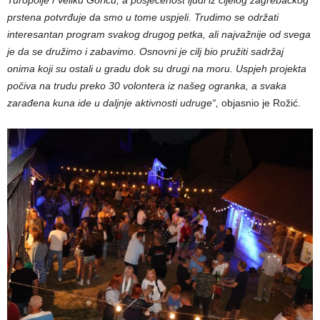
Turopolje i Veliku Goricu, a posjećenost ljudi iz cijelog zagrebačkog
prstena potvrđuje da smo u tome uspjeli. Trudimo se održati
interesantan program svakog drugog petka, ali najvažnije od svega
je da se družimo i zabavimo. Osnovni je cilj bio pružiti sadržaj
onima koji su ostali u gradu dok su drugi na moru. Uspjeh projekta
počiva na trudu preko 30 volontera iz našeg ogranka, a svaka
zarađena kuna ide u daljnje aktivnosti udruge“,
objasnio je Rožić.