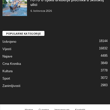
ulici
6. kolovoza 2026
POPULARNE KATEGORIJE
18144
Izdvojeno
16832
Vijesti
4495
Najave
3849
Crna Kronika
3778
Kultura
3072
Sport
2983
Zanimljivosti
Home
O nama
Impressum
Kontakt