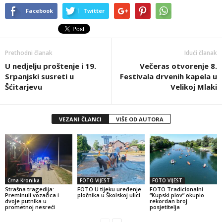
Facebook
Twitter
Prethodni članak
Idući članak
U nedjelju proštenje i 19.
Večeras otvorenje 8.
Srpanjski susreti u
Festivala drvenih kapela u
Šćitarjevu
Velikoj Mlaki
VEZANI ČLANCI
VIŠE OD AUTORA
Crna Kronika
FOTO VIJEST
FOTO VIJEST
Strašna tragedija:
FOTO U tijeku uređenje
FOTO Tradicionalni
Preminuli vozačica i
pločnika u Školskoj ulici
“Kupski plov” okupio
dvoje putnika u
rekordan broj
prometnoj nesreći
posjetitelja