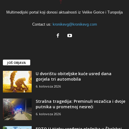
Multimedijski portal koji donosi aktualnosti iz Velike Gorice i Turopolja
Contact us:
kronikevg@kronikevg.com
JOŠ OBJAVA
U dvorištu obiteljske kuće usred dana
gorjela tri automobila
6. kolovoza 2026
Strašna tragedija: Preminuli vozačica i dvoje
putnika u prometnoj nesreći
6. kolovoza 2026
FOTO U tijeku uređenje pločnika u Školskoj