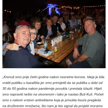
„Krenuli smo prije četiri godine nakon nesretne korone. Ideja je bila
vratiti publiku u kazališta jer smo primijetili da se publika u dobi od
30 do 50 godina nakon pandemije povukla i prestala izlaziti. Htjeli
smo napraviti nešto na otvorenom i tako je nastao Buš-Kuš. Počeli
smo s nekom vrstom antireklame koja je privukla tisuće pregleda
na društvenim mrežama, što nam je bio signal da projekt moramo