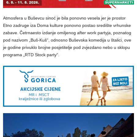
Atmosfera u Buševcu sinoć je bila ponovno vesela jer je prostor
Etno zadruge iza Doma kulture ponovno postao središte vrhunske
zabave. Četrnaesto izdanje omiljenog after work partyja, poznatog
pod nazivom „Buš-Kuš“, odnosno Buševska komedija u štalici, ove
je godine privuklo brojne posjetitelje pod zvjezdano nebo u sklopu
programa „RTD Stock party“.