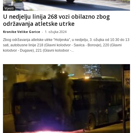
Vijesti
U nedjelju linija 268 vozi obilazno zbog
održavanja atletske utrke
Kronike Velike Gorice
-
1. ožujka 2024
Zbog održavanja atletske utrke “Holjevka”, u nedjelju, 3. ožujka od 10.30 do 13
sati, autobusne linije 218 (Glavni kolodvor - Savica - Borovje), 220 (Glavni
kolodvor - Dugave), 221 (Glavni kolodvor -...