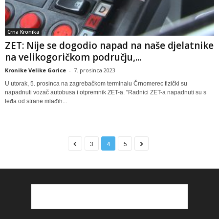
Crna Kronika
ZET: Nije se dogodio napad na naše djelatnike
na velikogoričkom području,...
Kronike Velike Gorice
-
7. prosinca 2023
U utorak, 5. prosinca na zagrebačkom terminalu Črnomerec fizički su
napadnuti vozač autobusa i otpremnik ZET-a. "Radnici ZET-a napadnuti su s
leđa od strane mlađih...
3
4
5