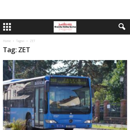
Home
Tagovi
ZET
Tag: ZET