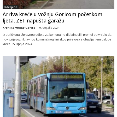
Izdvojeno
Arriva kreće u vožnju Goricom početkom
ljeta, ZET napušta garažu
Kronike Velike Gorice
-
9. veljače 2024
Iz goričkoga Upravnog odjela za komunalne djelatnosti i promet potvrđuju da
novi prijevoznik javnog komunalnog linijskog prijevoza s obavljanjem usluge
kreće 15. lipnja 2024....