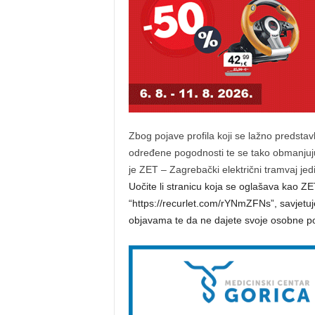
Zbog pojave profila koji se lažno predstavl
određene pogodnosti te se tako obmanjuj
je ZET – Zagrebački električni tramvaj jedin
Uočite li stranicu koja se oglašava kao 
“https://recurlet.com/rYNmZFNs”, savjetu
objavama te da ne dajete svoje osobne p