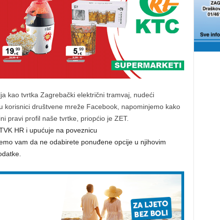
ja kao tvrtka Zagrebački električni tramvaj, nudeći
u korisnici društvene mreže Facebook, napominjemo kako
i pravi profil naše tvrtke, priopćio je ZET.
ZETVK HR i upućuje na poveznicu
jemo vam da ne odabirete ponuđene opcije u njihovim
odatke.