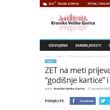
C
VELIKA GORICA
PETAK, 7 KOLOV
22.8
Kronike
Velike
Gorice
IZDVOJENO
ZANIMLJIVOSTI
Home
Vijesti
ZET na meti prijevare: Lažni profili n
VIJESTI
ZET na meti prijeva
“godišnje kartice” 
Autor:
Kronike Velike Gorice
-
27. prosinca 2023
PODIJELITE
Facebook