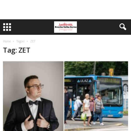
Home
Tagovi
ZET
Tag: ZET