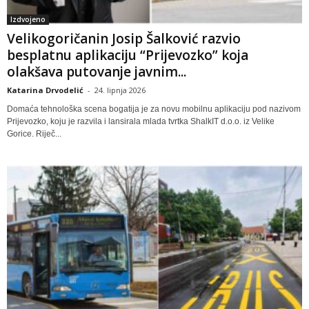
Izdvojeno
Velikogoričanin Josip Šalković razvio
besplatnu aplikaciju “Prijevozko” koja
olakšava putovanje javnim...
Katarina Drvodelić
-
24. lipnja 2026
Domaća tehnološka scena bogatija je za novu mobilnu aplikaciju pod nazivom
Prijevozko, koju je razvila i lansirala mlada tvrtka ShalkIT d.o.o. iz Velike
Gorice. Riječ...