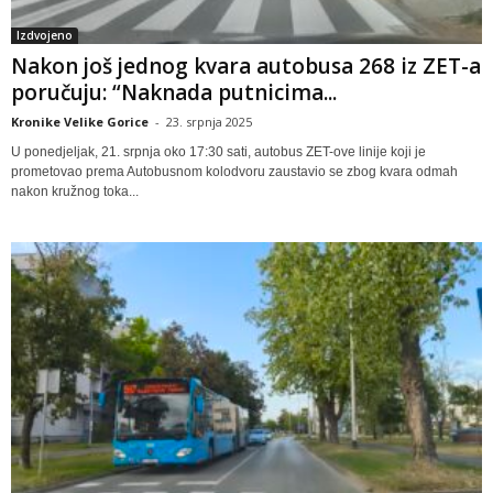
Izdvojeno
Nakon još jednog kvara autobusa 268 iz ZET-a
poručuju: “Naknada putnicima...
Kronike Velike Gorice
-
23. srpnja 2025
U ponedjeljak, 21. srpnja oko 17:30 sati, autobus ZET-ove linije koji je
prometovao prema Autobusnom kolodvoru zaustavio se zbog kvara odmah
nakon kružnog toka...