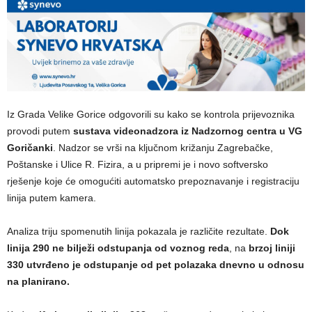
Iz Grada Velike Gorice odgovorili su kako se kontrola prijevoznika
provodi putem
sustava videonadzora iz Nadzornog centra u VG
Goričanki
. Nadzor se vrši na ključnom križanju Zagrebačke,
Poštanske i Ulice R. Fizira, a u pripremi je i novo softversko
rješenje koje će omogućiti automatsko prepoznavanje i registraciju
linija putem kamera.
Analiza triju spomenutih linija pokazala je različite rezultate.
Dok
linija 290 ne bilježi odstupanja od voznog reda
, na
brzoj liniji
330 utvrđeno je odstupanje od pet polazaka dnevno u odnosu
na planirano.