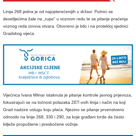
Linija 268 jedna je od najopterećenijih u državi. Putnici se
desetljećima žale na „rupe“ u voznom redu te se pitanje praćenja
voznog reda iznova otvara. Otvoreno je bilo i na protekloj sjednici
Gradskog vijeća.
Vijećnica Ivana Mlinar istaknula je pitanje kontrole javnog prijevoza,
fokusirajući se na točnost polazaka ZET-ovih linija i način na koji
Grad nadzire uslugu koju plaća. Njezino se pitanje prvenstveno
odnosilo na linije 268, 330 i 290, za koje građani tvrde da često
bilježe propuštene i preskočene vožnje.