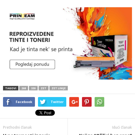
TAGOVI
268
330
ZET
ZET LINIJE
Facebook
Twitter
Prethodni članak
Idući članak