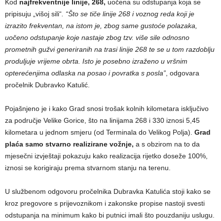
Kod
najfrekventnije linije, 268,
uočena su odstupanja koja se
pripisuju „višoj sili“
. “Što se tiče linije 268 i voznog reda koji je
izrazito frekventan, na istom je, zbog same gustoće polazaka,
uočeno odstupanje koje nastaje zbog tzv. više sile odnosno
prometnih gužvi generiranih na trasi linije 268 te se u tom razdoblju
produljuje vrijeme obrta. Isto je posebno izraženo u vršnim
opterećenjima odlaska na posao i povratka s posla”
, odgovara
pročelnik Dubravko Katulić.
Pojašnjeno je i kako Grad snosi trošak kolnih kilometara isključivo
za područje Velike Gorice, što na linijama 268 i 330 iznosi 5,45
kilometara u jednom smjeru (od Terminala do Velikog Polja).
Grad
plaća samo stvarno realizirane vožnje,
a s obzirom na to da
mjesečni izvještaji pokazuju kako realizacija rijetko doseže 100%,
iznosi se korigiraju prema stvarnom stanju na terenu.
U službenom odgovoru pročelnika Dubravka Katulića stoji kako se
kroz pregovore s prijevoznikom i zakonske propise nastoji svesti
odstupanja na minimum kako bi putnici imali što pouzdaniju uslugu.