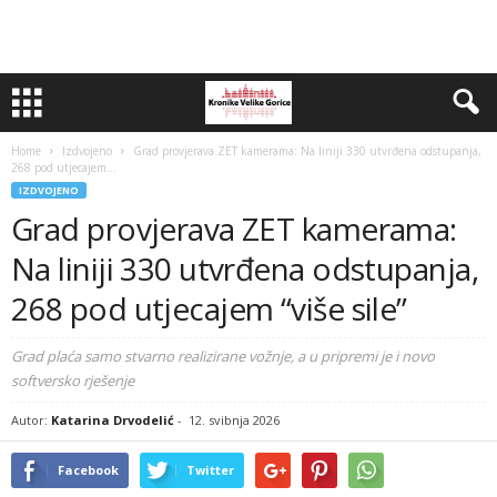
Home
Izdvojeno
Grad provjerava ZET kamerama: Na liniji 330 utvrđena odstupanja,
268 pod utjecajem...
IZDVOJENO
Grad provjerava ZET kamerama:
Na liniji 330 utvrđena odstupanja,
268 pod utjecajem “više sile”
Grad plaća samo stvarno realizirane vožnje, a u pripremi je i novo
softversko rješenje
Autor:
Katarina Drvodelić
-
12. svibnja 2026
Facebook
Twitter