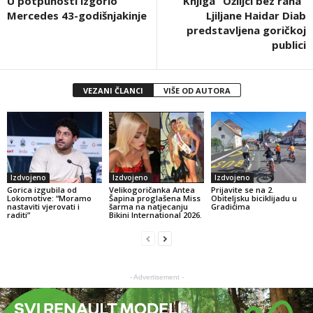
U potpunosti izgorio
Knjiga “Ožiljci bez rana”
Mercedes 43-godišnjakinje
Ljiljane Haidar Diab
predstavljena goričkoj
publici
VEZANI ČLANCI
VIŠE OD AUTORA
Izdvojeno
Izdvojeno
Izdvojeno
Gorica izgubila od
Velikogoričanka Antea
Prijavite se na 2.
Lokomotive: “Moramo
Šapina proglašena Miss
Obiteljsku biciklijadu u
nastaviti vjerovati i
šarma na natjecanju
Gradićima
raditi”
Bikini International 2026.
- Advertisement -