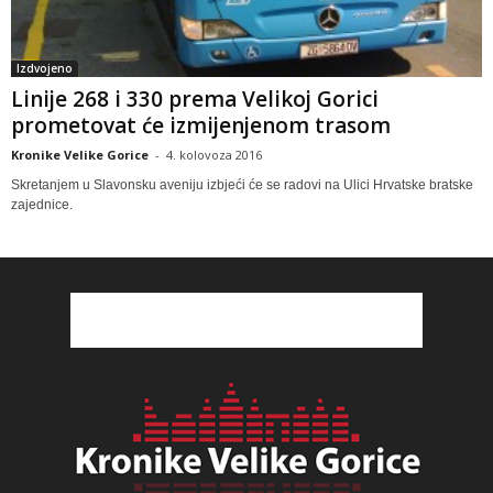
Izdvojeno
Linije 268 i 330 prema Velikoj Gorici
prometovat će izmijenjenom trasom
Kronike Velike Gorice
-
4. kolovoza 2016
Skretanjem u Slavonsku aveniju izbjeći će se radovi na Ulici Hrvatske bratske
zajednice.