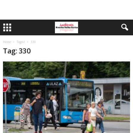
Home
Tagovi
330
Tag: 330