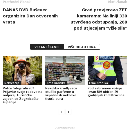
Prethodni članak
Idući članak
DANAS DVD Buševec
Grad provjerava ZET
organizira Dan otvorenih
kamerama: Na liniji 330
vrata
utvrđena odstupanja, 268
pod utjecajem “više sile”
VEZANI ČLANCI
VIŠE OD AUTORA
Rekreacija
Crna Kronika
Crna Kronika
Volite fotografirati?
Nekoliko kradljivaca
Pod zabranom vožnje
Prijavite svoje radove na
otuđilo parfeme u
izvan BiH uhićen 29-
natječaj Turističke
vrijednosti nekoliko
godišnjak kod Mraclina
zajednice Zagrebačke
tisuća eura
županije
- Advertisement -