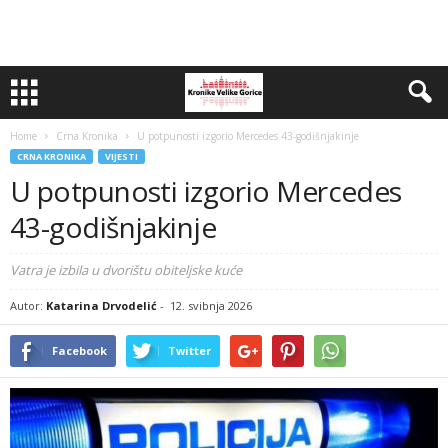
Home
Crna Kronika
U potpunosti izgorio Mercedes 43-godišnjakinje
CRNA KRONIKA
VIJESTI
U potpunosti izgorio Mercedes
43-godišnjakinje
Vatra je izbila u dvorištu obiteljske kuće
Autor:
Katarina Drvodelić
-
12. svibnja 2026
Facebook
Twitter