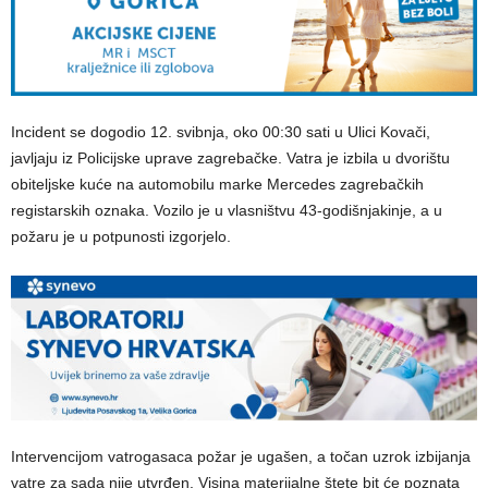
Incident se dogodio 12. svibnja, oko 00:30 sati u Ulici Kovači,
javljaju iz Policijske uprave zagrebačke. Vatra je izbila u dvorištu
obiteljske kuće na automobilu marke Mercedes zagrebačkih
registarskih oznaka. Vozilo je u vlasništvu 43-godišnjakinje, a u
požaru je u potpunosti izgorjelo.
Intervencijom vatrogasaca požar je ugašen, a točan uzrok izbijanja
vatre za sada nije utvrđen. Visina materijalne štete bit će poznata