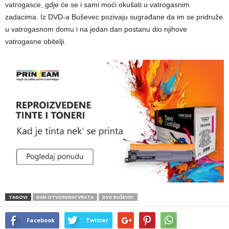
vatrogasce, gdje će se i sami moći okušati u vatrogasnim
zadacima. Iz DVD-a Buševec pozivaju sugrađane da im se pridruže
u vatrogasnom domu i na jedan dan postanu dio njihove
vatrogasne obitelji.
TAGOVI
DAN OTVORENIH VRATA
DVD BUŠEVEC
Facebook
Twitter