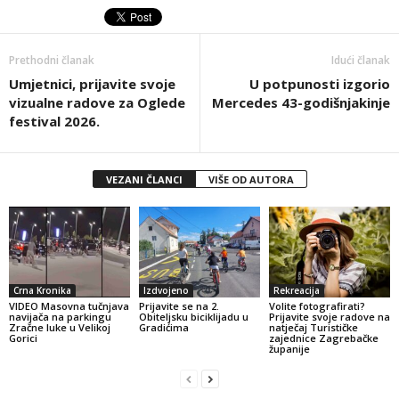
Prethodni članak
Idući članak
Umjetnici, prijavite svoje
U potpunosti izgorio
vizualne radove za Oglede
Mercedes 43-godišnjakinje
festival 2026.
VEZANI ČLANCI
VIŠE OD AUTORA
Crna Kronika
Izdvojeno
Rekreacija
VIDEO Masovna tučnjava
Prijavite se na 2.
Volite fotografirati?
navijača na parkingu
Obiteljsku biciklijadu u
Prijavite svoje radove na
Zračne luke u Velikoj
Gradićima
natječaj Turističke
Gorici
zajednice Zagrebačke
županije