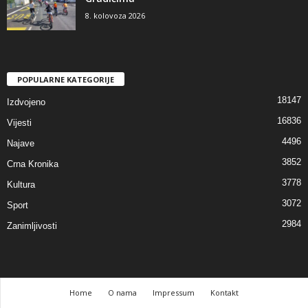
8. kolovoza 2026
POPULARNE KATEGORIJE
18147
Izdvojeno
16836
Vijesti
4496
Najave
3852
Crna Kronika
3778
Kultura
3072
Sport
2984
Zanimljivosti
Home
O nama
Impressum
Kontakt