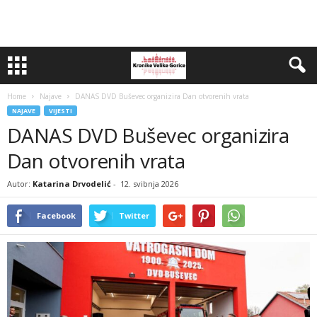
Home
Najave
DANAS DVD Buševec organizira Dan otvorenih vrata
NAJAVE
VIJESTI
DANAS DVD Buševec organizira
Dan otvorenih vrata
Autor:
Katarina Drvodelić
-
12. svibnja 2026
Facebook
Twitter